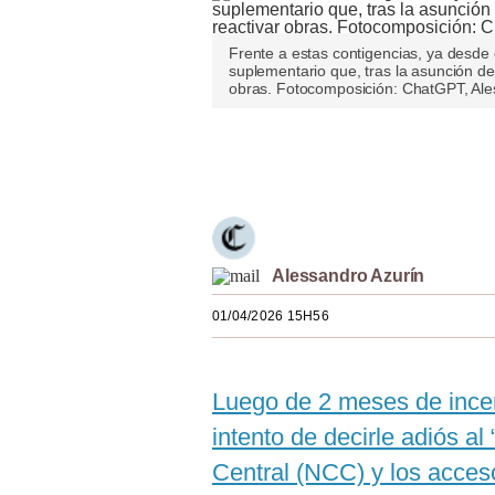
Estilos
Frente a estas contigencias, ya desde 
Mundo
suplementario que, tras la asunción d
obras. Fotocomposición: ChatGPT, Ales
EEUU
Únete a nuestro canal
México
España
Internacional
Alessandro Azurín
Tecnología
01/04/2026 15H56
Club del Suscriptor
Mix
Luego de 2 meses de incer
G de Gestión
intento de decirle adiós a
Notas Contratadas
Central (NCC) y los acceso