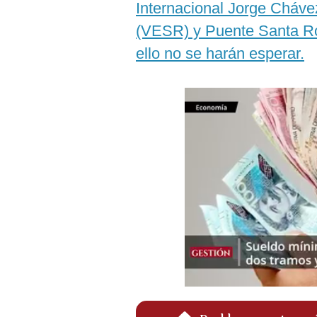
Internacional Jorge Cháv
Podcast
(VESR) y Puente Santa Ro
Gestión TV
ello no se harán esperar.
Videos
Fotogalerías
gestion.pe
¿quiénes
Somos?
Términos
Y
Condiciones
Política
De
Privacidad
Politica