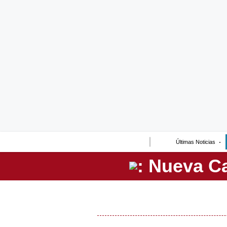
Lo último
Peru Quiosco
Portada
Empresas
Management & Empleo
Economía
Últimas Noticias
Mercados
Perú
Política
Tu Dinero