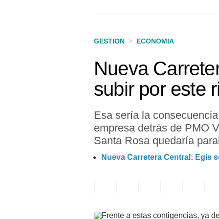
Finanzas Personales
Inmobiliarias
GESTION
>
ECONOMIA
Plus G
Nueva Carretera
Opinión
subir por este 
Editorial
Pregunta de hoy
Esa sería la consecuencia 
empresa detrás de PMO Vía
Blogs
Santa Rosa quedaría parali
Tendencias
Nueva Carretera Central: Egis 
Lujo
Viajes
Moda