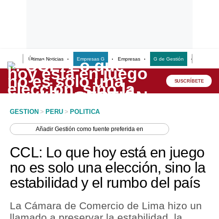
Últimas Noticias
Empresas G
Empresas
G de Gestión
Finanzas
Lo último
Peru Quiosco
SUSCRÍBETE
Portada
GESTION
>
PERU
>
POLITICA
Empresas
Añadir
Gestión
como fuente preferida en
Management & Empleo
CCL: Lo que hoy está en juego
Economía
no es solo una elección, sino la
estabilidad y el rumbo del país
Mercados
Perú
La Cámara de Comercio de Lima hizo un
llamado a preservar la estabilidad, la
Política