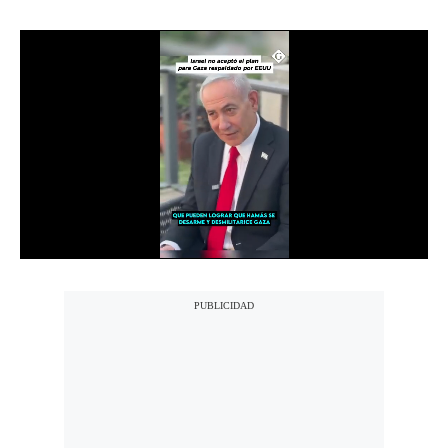
Notas Contratadas
Podcast
Gestión TV
Videos
Fotogalerías
gestion.pe
¿quiénes
Somos?
Términos
Y
Condiciones
Política
De
Privacidad