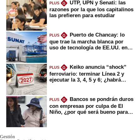
UTP, UPN y Senati: las
PLUS
G
razones por la que los capitalinos
las prefieren para estudiar
Puerto de Chancay: lo
PLUS
G
que trae la marcha blanca por
uso de tecnología de EE.UU. en
mercancías
Keiko anuncia “shock”
PLUS
G
ferroviario: terminar Línea 2 y
ejecutar la 3, 4, 5 y 6; ¿habrá
avances?
Bancos se pondrán duros
PLUS
G
con empresas por culpa de El
Niño, ¿por qué será bueno para
ahorristas?
Gestión