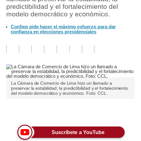
predictibilidad y el fortalecimiento del
Tu Dinero
modelo democrático y económico.
Finanzas Personales
Confiep pide hacer el máximo esfuerzo para dar
confianza en elecciones presidenciales
Inmobiliarias
Plus G
Opinión
Editorial
La Cámara de Comercio de Lima hizo un llamado a
Pregunta de hoy
preservar la estabilidad, la predictibilidad y el fortalecimiento
del modelo democrático y económico. Foto: CCL.
Blogs
Tendencias
Únete a nuestro canal
Lujo
Suscríbete a YouTube
Viajes