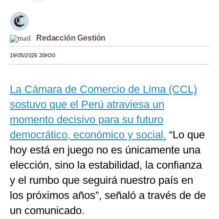
Moda
Estilos
Redacción Gestión
Mundo
19/05/2026 20H30
EEUU
La Cámara de Comercio de Lima (CCL)
México
sostuvo que el Perú atraviesa un
España
momento decisivo para su futuro
Internacional
democrático, económico y social.
“Lo que
hoy está en juego no es únicamente una
Tecnología
elección, sino la estabilidad, la confianza
Club del Suscriptor
y el rumbo que seguirá nuestro país en
Mix
los próximos años”, señaló a través de de
un comunicado.
G de Gestión