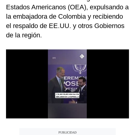
Estados Americanos (OEA), expulsando a
Notas Contratadas
la embajadora de Colombia y recibiendo
Podcast
el respaldo de EE.UU. y otros Gobiernos
Gestión TV
de la región.
Videos
Fotogalerías
gestion.pe
¿quiénes
Somos?
Términos
Y
Condiciones
Política
De
Privacidad