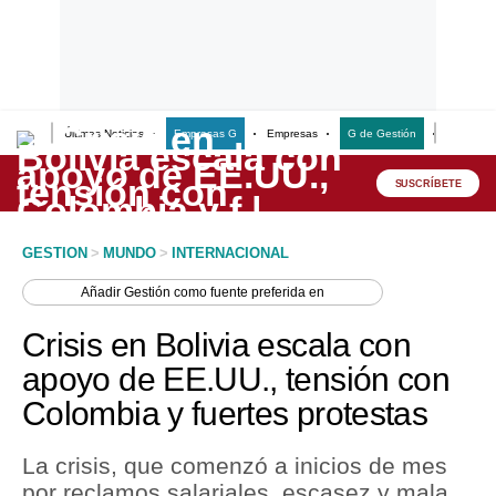
Últimas Noticias
Empresas G
Empresas
G de Gestión
Finanzas
Lo último
Peru Quiosco
SUSCRÍBETE
Portada
GESTION
>
MUNDO
>
INTERNACIONAL
Empresas
Añadir
Gestión
como fuente preferida en
Management & Empleo
Crisis en Bolivia escala con
Economía
apoyo de EE.UU., tensión con
Colombia y fuertes protestas
Mercados
Perú
La crisis, que comenzó a inicios de mes
por reclamos salariales, escasez y mala
Política