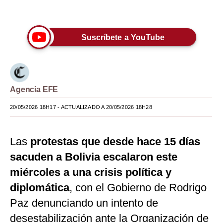
Únete a nuestro canal
Moda
Estilos
Suscríbete a YouTube
Mundo
EEUU
Agencia EFE
México
20/05/2026 18H17
- ACTUALIZADO A 20/05/2026 18H28
España
Internacional
Las
protestas que desde hace 15 días
Tecnología
sacuden a Bolivia escalaron este
miércoles a una crisis política y
Club del Suscriptor
diplomática
, con el Gobierno de Rodrigo
Mix
Paz denunciando un intento de
G de Gestión
desestabilización ante la Organización de