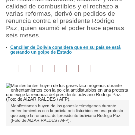
calidad de combustibles y el rechazo a
Tu Dinero
varias reformas, derivó en pedidos de
renuncia contra el presidente Rodrigo
Finanzas Personales
Paz, quien asumió el poder hace apenas
seis meses.
Inmobiliarias
Canciller de Bolivia considera que en su país se está
Plus G
gestando un golpe de Estado
Opinión
Editorial
Pregunta de hoy
Blogs
Manifestantes huyen de los gases lacrimógenos durante
Tendencias
enfrentamientos con la policía antidisturbios en una protesta
que exige la renuncia del presidente boliviano Rodrigo Paz.
Lujo
(Foto de AIZAR RALDES / AFP).
Viajes