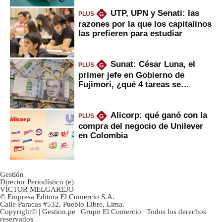
UTP, UPN y Senati: las
PLUS
G
razones por la que los capitalinos
las prefieren para estudiar
Sunat: César Luna, el
PLUS
G
primer jefe en Gobierno de
Fujimori, ¿qué 4 tareas se
marcan urgentes?
Alicorp: qué ganó con la
PLUS
G
compra del negocio de Unilever
en Colombia
Gestión
Director Periodístico (e)
VÍCTOR MELGAREJO
© Empresa Editora El Comercio S.A.
Calle Paracas #532, Pueblo Libre, Lima.
Copyright© | Gestion.pe | Grupo El Comercio | Todos los derechos
reservados