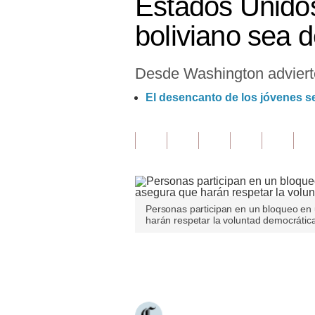
Estados Unidos
Finanzas Personales
boliviano sea 
Inmobiliarias
Desde Washington advierten
Plus G
El desencanto de los jóvenes se
Opinión
Editorial
Pregunta de hoy
Blogs
Personas participan en un bloqueo en 
Tendencias
harán respetar la voluntad democrática
Lujo
Únete a nuestro canal
Viajes
Moda