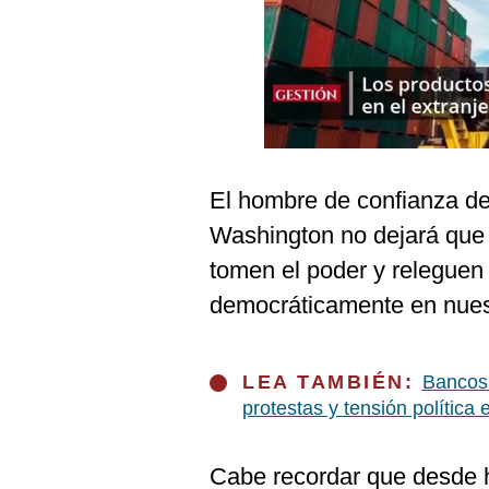
Podcast
Gestión TV
Videos
Fotogalerías
El hombre de confianza d
Washington no dejará que “
gestion.pe
tomen el poder y releguen 
¿quiénes
Somos?
democráticamente en nuest
Términos
Y
Condiciones
LEA TAMBIÉN:
Bancos
Política
protestas y tensión política 
De
Privacidad
Cabe recordar que desde 
Politica