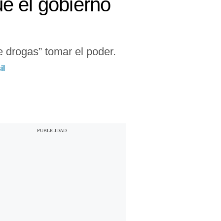
e el gobierno
e drogas” tomar el poder.
il