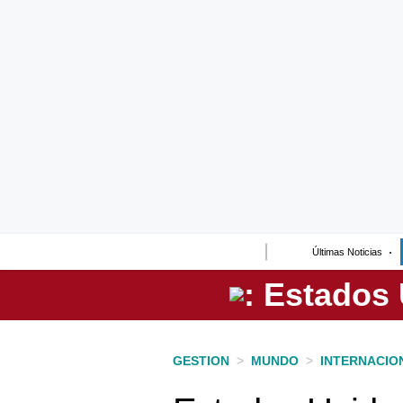
Lo último
Peru Quiosco
Portada
Empresas
Management & Empleo
Economía
Últimas Noticias
Mercados
Perú
Política
GESTION
>
MUNDO
>
INTERNACIO
Tu Dinero