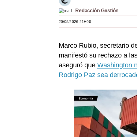
Estilos
Redacción Gestión
Mundo
20/05/2026 21H00
EEUU
México
Marco Rubio, secretario d
manifestó su rechazo a las
España
aseguró que
Washington n
Internacional
Rodrigo Paz sea derrocad
Tecnología
Club del Suscriptor
Mix
G de Gestión
Notas Contratadas