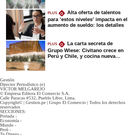
Alta oferta de talentos
PLUS
G
para ‘estos niveles’ impacta en el
aumento de sueldo: los detalles
La carta secreta de
PLUS
G
Grupo Wiese: Civitano crece en
Perú y Chile, y cocina nueva
marca
Gestión
Director Periodístico (e)
VÍCTOR MELGAREJO
© Empresa Editora El Comercio S.A.
Calle Paracas #532, Pueblo Libre, Lima.
Copyright© | Gestion.pe | Grupo El Comercio | Todos los derechos
reservados
SECCIONES:
Portada
-
Economía
-
Mundo
-
Perú
-
Tu Dinero
-