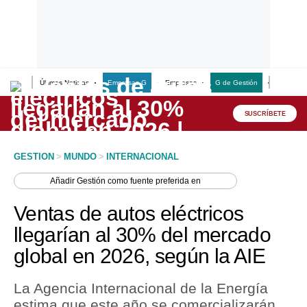
Últimas Noticias
Empresas G
Empresas
G de Gestión
Finanzas
Lo último
Peru Quiosco
SUSCRÍBETE
Portada
GESTION
>
MUNDO
>
INTERNACIONAL
Empresas
Añadir
Gestión
como fuente preferida en
Management & Empleo
Ventas de autos eléctricos
Economía
llegarían al 30% del mercado
global en 2026, según la AIE
Mercados
Perú
La Agencia Internacional de la Energía
estima que este año se comercializarán
Política