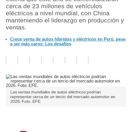
cerca de 23 millones de vehículos
Tu Dinero
eléctricos a nivel mundial, con China
manteniendo el liderazgo en producción y
Finanzas Personales
ventas.
Inmobiliarias
Crece venta de autos híbridos y eléctricos en Perú, pese
a ser más caros: Los desafíos
Plus G
Opinión
Editorial
Pregunta de hoy
Las ventas mundiales de autos eléctricos podrían
Blogs
representar cerca de un tercio del mercado automotor en
2026. Foto: EFE.
Tendencias
Lujo
Únete a nuestro canal
Viajes