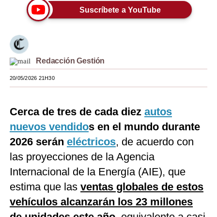
Suscríbete a YouTube
Moda
Estilos
Mundo
Redacción Gestión
EEUU
20/05/2026 21H30
México
Cerca de tres de cada diez
autos
España
nuevos vendido
s en el mundo durante
Internacional
2026 serán
eléctricos
, de acuerdo con
Tecnología
las proyecciones de la Agencia
Club del Suscriptor
Internacional de la Energía (AIE), que
estima que las
ventas globales de estos
Mix
vehículos alcanzarán los 23 millones
G de Gestión
de unidades este año
, equivalente a casi