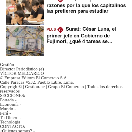
razones por la que los capitalinos
las prefieren para estudiar
Sunat: César Luna, el
PLUS
G
primer jefe en Gobierno de
Fujimori, ¿qué 4 tareas se
marcan urgentes?
Gestión
Director Periodístico (e)
VÍCTOR MELGAREJO
© Empresa Editora El Comercio S.A.
Calle Paracas #532, Pueblo Libre, Lima.
Copyright© | Gestion.pe | Grupo El Comercio | Todos los derechos
reservados
SECCIONES:
Portada
-
Economía
-
Mundo
-
Perú
-
Tu Dinero
-
Tecnología
CONTACTO:
¿Quiénes somos?
-