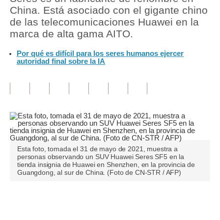
China. Está asociado con el gigante chino
Tu Dinero
de las telecomunicaciones Huawei en la
marca de alta gama AITO.
Finanzas Personales
Por qué es difícil para los seres humanos ejercer
Inmobiliarias
autoridad final sobre la IA
Plus G
Opinión
Editorial
Pregunta de hoy
Esta foto, tomada el 31 de mayo de 2021, muestra a
Blogs
personas observando un SUV Huawei Seres SF5 en la
tienda insignia de Huawei en Shenzhen, en la provincia de
Guangdong, al sur de China. (Foto de CN-STR / AFP)
Tendencias
Lujo
Únete a nuestro canal
Viajes