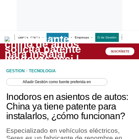
Últimas Noticias
Empresas G
Empresas
G de Gestión
Finanzas
Lo último
Peru Quiosco
SUSCRÍBETE
Portada
GESTION
>
TECNOLOGIA
Empresas
Añadir
Gestión
como fuente preferida en
Management & Empleo
Inodoros en asientos de autos:
Economía
China ya tiene patente para
instalarlos, ¿cómo funcionan?
Mercados
Perú
Especializado en vehículos eléctricos,
Seres es un fabricante de renombre en
Política