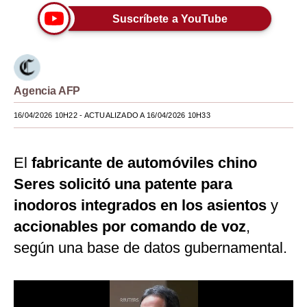
Suscríbete a YouTube
Moda
Estilos
Mundo
Agencia AFP
EEUU
16/04/2026 10H22
- ACTUALIZADO A 16/04/2026 10H33
México
España
El
fabricante de automóviles chino
Seres solicitó una patente para
Internacional
inodoros integrados en los asientos
y
Tecnología
accionables por comando de voz
,
Club del Suscriptor
según una base de datos gubernamental.
Mix
G de Gestión