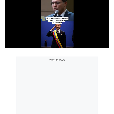
Notas Contratadas
Podcast
Gestión TV
Videos
Fotogalerías
gestion.pe
¿quiénes
Somos?
Términos
Y
Condiciones
Política
De
Privacidad