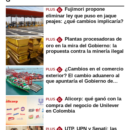
Fujimori propone
PLUS
G
eliminar ley que puso en jaque
peajes: ¿qué cambios implicaría?
Plantas procesadoras de
PLUS
G
oro en la mira del Gobierno: la
propuesta contra la minería ilegal
¿Cambios en el comercio
PLUS
G
exterior? El cambio aduanero al
que apuntaría el Gobierno de
Fujimori
Alicorp: qué ganó con la
PLUS
G
compra del negocio de Unilever
en Colombia
UTP, UPN y Senati: las
PLUS
G