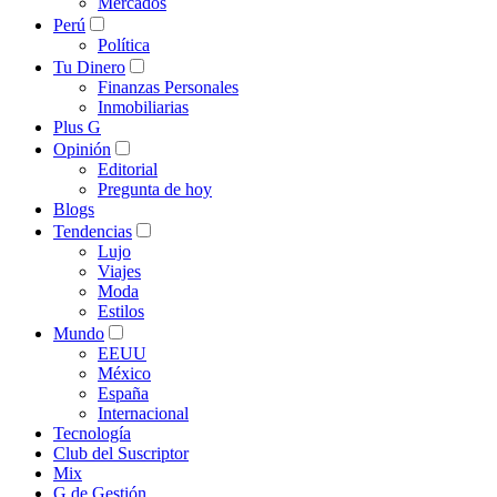
Mercados
Perú
Política
Tu Dinero
Finanzas Personales
Inmobiliarias
Plus G
Opinión
Editorial
Pregunta de hoy
Blogs
Tendencias
Lujo
Viajes
Moda
Estilos
Mundo
EEUU
México
España
Internacional
Tecnología
Club del Suscriptor
Mix
G de Gestión