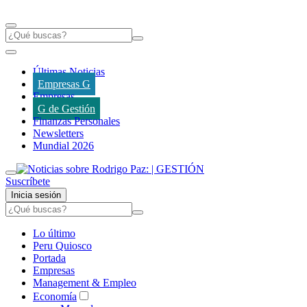
Últimas Noticias
Empresas G
Empresas
G de Gestión
Finanzas Personales
Newsletters
Mundial 2026
Suscríbete
Inicia sesión
Lo último
Peru Quiosco
Portada
Empresas
Management & Empleo
Economía