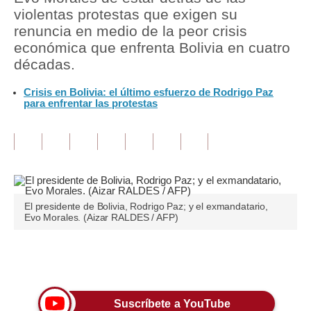
violentas protestas que exigen su
Tu Dinero
renuncia en medio de la peor crisis
económica que enfrenta Bolivia en cuatro
Finanzas Personales
décadas.
Inmobiliarias
Crisis en Bolivia: el último esfuerzo de Rodrigo Paz
para enfrentar las protestas
Plus G
Opinión
Editorial
Pregunta de hoy
El presidente de Bolivia, Rodrigo Paz; y el exmandatario,
Evo Morales. (Aizar RALDES / AFP)
Blogs
Tendencias
Únete a nuestro canal
Lujo
Suscríbete a YouTube
Viajes