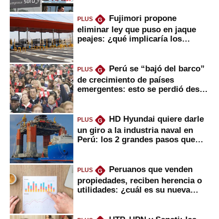
Fujimori propone
PLUS
G
eliminar ley que puso en jaque
peajes: ¿qué implicaría los
usuarios?
Perú se “bajó del barco”
PLUS
G
de crecimiento de países
emergentes: esto se perdió desde
2022
HD Hyundai quiere darle
PLUS
G
un giro a la industria naval en
Perú: los 2 grandes pasos que
daría
Peruanos que venden
PLUS
G
propiedades, reciben herencia o
utilidades: ¿cuál es su nueva
inversión clave?