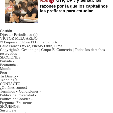
UTP, UPN y Senati: las
PLUS
G
razones por la que los capitalinos
las prefieren para estudiar
Gestión
Director Periodístico (e)
VÍCTOR MELGAREJO
© Empresa Editora El Comercio S.A.
Calle Paracas #532, Pueblo Libre, Lima.
Copyright© | Gestion.pe | Grupo El Comercio | Todos los derechos
reservados
SECCIONES:
Portada
-
Economía
-
Mundo
-
Perú
-
Tu Dinero
-
Tecnología
CONTACTO:
¿Quiénes somos?
-
Términos y Condiciones
-
Política de Privacidad
-
Politica de Cookies
-
Preguntas Frecuentes
SÍGUENOS:
Suscríbete