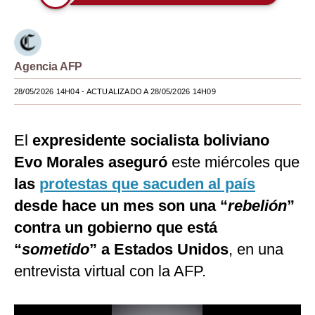
Moda
Estilos
Agencia AFP
Mundo
28/05/2026 14H04
- ACTUALIZADO A 28/05/2026 14H09
EEUU
México
El
expresidente socialista boliviano
Evo Morales aseguró
este miércoles que
España
las
protestas que sacuden al país
Internacional
desde hace un mes son una “
rebelión
”
Tecnología
contra un gobierno que está
Club del Suscriptor
“
sometido
” a Estados Unidos
, en una
entrevista virtual con la AFP.
Mix
G de Gestión