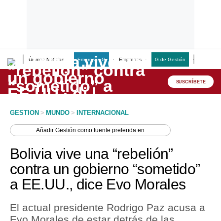
Últimas Noticias
Empresas G
Empresas
G de Gestión
Finanzas
Lo último
Peru Quiosco
SUSCRÍBETE
Portada
GESTION
>
MUNDO
>
INTERNACIONAL
Empresas
Añadir
Gestión
como fuente preferida en
Management & Empleo
Bolivia vive una “rebelión”
Economía
contra un gobierno “sometido”
a EE.UU., dice Evo Morales
Mercados
Perú
El actual presidente Rodrigo Paz acusa a
Evo Morales de estar detrás de las
Política