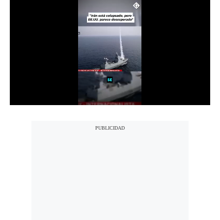
Notas Contratadas
Podcast
Gestión TV
Videos
Fotogalerías
gestion.pe
¿quiénes
Somos?
Términos
Y
Condiciones
Política
De
Privacidad