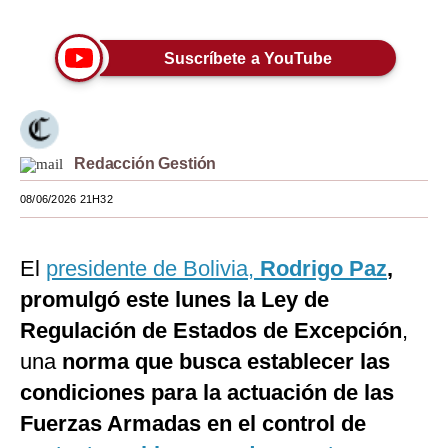
Moda
Suscríbete a YouTube
Estilos
Mundo
EEUU
Redacción Gestión
México
08/06/2026 21H32
España
El
presidente de Bolivia,
Rodrigo Paz
,
Internacional
promulgó este lunes la Ley de
Tecnología
Regulación de Estados de Excepción
,
Club del Suscriptor
una
norma que busca establecer las
condiciones para la actuación de las
Mix
Fuerzas Armadas en el control de
G de Gestión