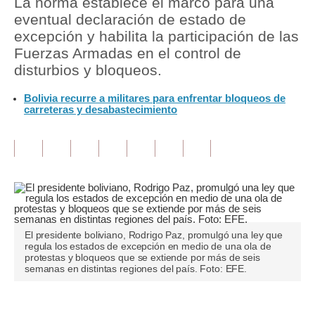
La norma establece el marco para una
eventual declaración de estado de
Tu Dinero
excepción y habilita la participación de las
Fuerzas Armadas en el control de
Finanzas Personales
disturbios y bloqueos.
Inmobiliarias
Bolivia recurre a militares para enfrentar bloqueos de
carreteras y desabastecimiento
Plus G
Opinión
Editorial
Pregunta de hoy
Blogs
El presidente boliviano, Rodrigo Paz, promulgó una ley que
regula los estados de excepción en medio de una ola de
Tendencias
protestas y bloqueos que se extiende por más de seis
semanas en distintas regiones del país. Foto: EFE.
Lujo
Viajes
Únete a nuestro canal