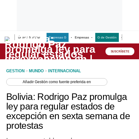
Últimas Noticias
Empresas G
Empresas
G de Gestión
Finanzas
Lo último
Peru Quiosco
SUSCRÍBETE
Portada
GESTION
>
MUNDO
>
INTERNACIONAL
Empresas
Añadir
Gestión
como fuente preferida en
Management & Empleo
Bolivia: Rodrigo Paz promulga
Economía
ley para regular estados de
excepción en sexta semana de
Mercados
protestas
Perú
Política