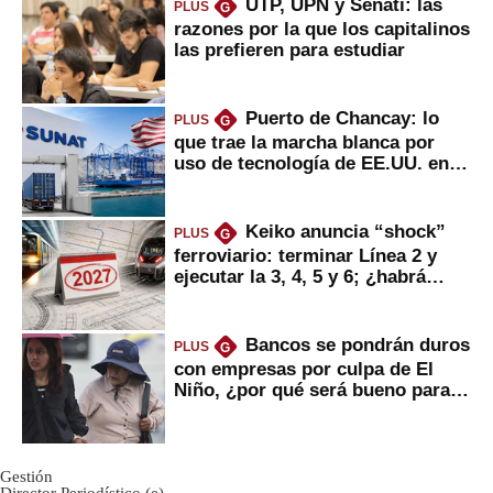
UTP, UPN y Senati: las
PLUS
G
razones por la que los capitalinos
las prefieren para estudiar
Puerto de Chancay: lo
PLUS
G
que trae la marcha blanca por
uso de tecnología de EE.UU. en
mercancías
Keiko anuncia “shock”
PLUS
G
ferroviario: terminar Línea 2 y
ejecutar la 3, 4, 5 y 6; ¿habrá
avances?
Bancos se pondrán duros
PLUS
G
con empresas por culpa de El
Niño, ¿por qué será bueno para
ahorristas?
Gestión