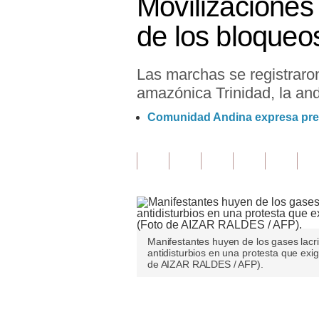
Movilizaciones 
Finanzas Personales
de los bloqueo
Inmobiliarias
Las marchas se registraron
Plus G
amazónica Trinidad, la and
Opinión
Comunidad Andina expresa preoc
Editorial
Pregunta de hoy
Blogs
Tendencias
Manifestantes huyen de los gases lacr
Lujo
antidisturbios en una protesta que exig
de AIZAR RALDES / AFP).
Viajes
Moda
Únete a nuestro canal