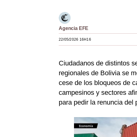
Estilos
Mundo
Agencia EFE
EEUU
22/05/2026 16H16
México
España
Ciudadanos de distintos s
Internacional
regionales de Bolivia se mo
Tecnología
cese de los bloqueos de c
campesinos y sectores afi
Club del Suscriptor
para pedir la renuncia del
Mix
G de Gestión
Notas Contratadas