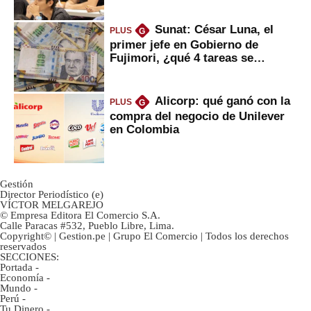
Sunat: César Luna, el
PLUS
G
primer jefe en Gobierno de
Fujimori, ¿qué 4 tareas se
marcan urgentes?
Alicorp: qué ganó con la
PLUS
G
compra del negocio de Unilever
en Colombia
Gestión
Director Periodístico (e)
VÍCTOR MELGAREJO
© Empresa Editora El Comercio S.A.
Calle Paracas #532, Pueblo Libre, Lima.
Copyright© | Gestion.pe | Grupo El Comercio | Todos los derechos
reservados
SECCIONES:
Portada
-
Economía
-
Mundo
-
Perú
-
Tu Dinero
-