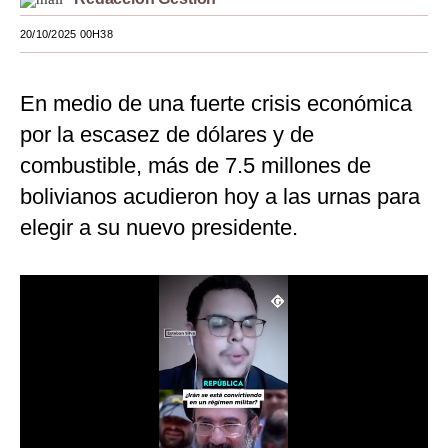
Moda
20/10/2025 00H38
Estilos
En medio de una fuerte crisis económica
Mundo
por la escasez de dólares y de
EEUU
combustible, más de 7.5 millones de
México
bolivianos acudieron hoy a las urnas para
elegir a su nuevo presidente.
España
Internacional
Tecnología
Club del Suscriptor
Mix
G de Gestión