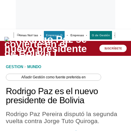
Últimas Noticias
Empresas G
Empresas
G de Gestión
Finanzas
Lo último
Peru Quiosco
SUSCRÍBETE
Portada
GESTION
>
MUNDO
Empresas
Añadir
Gestión
como fuente preferida en
Management & Empleo
Rodrigo Paz es el nuevo
Economía
presidente de Bolivia
Mercados
Rodrigo Paz Pereira disputó la segunda
Perú
vuelta contra Jorge Tuto Quiroga.
Política