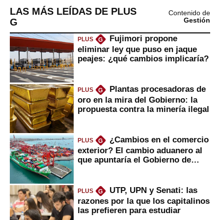
LAS MÁS LEÍDAS DE PLUS
Contenido de
G
Gestión
Fujimori propone
PLUS
G
eliminar ley que puso en jaque
peajes: ¿qué cambios implicaría?
Plantas procesadoras de
PLUS
G
oro en la mira del Gobierno: la
propuesta contra la minería ilegal
¿Cambios en el comercio
PLUS
G
exterior? El cambio aduanero al
que apuntaría el Gobierno de
Fujimori
UTP, UPN y Senati: las
PLUS
G
razones por la que los capitalinos
las prefieren para estudiar