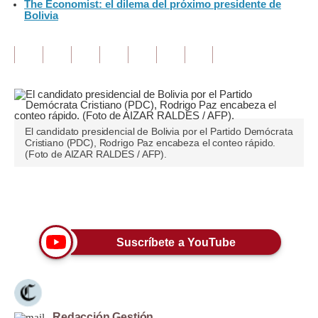
The Economist: el dilema del próximo presidente de
Bolivia
Tu Dinero
Finanzas Personales
Inmobiliarias
Plus G
El candidato presidencial de Bolivia por el Partido Demócrata
Opinión
Cristiano (PDC), Rodrigo Paz encabeza el conteo rápido.
(Foto de AIZAR RALDES / AFP).
Editorial
Pregunta de hoy
Únete a nuestro canal
Blogs
Suscríbete a YouTube
Tendencias
Lujo
Viajes
Redacción Gestión