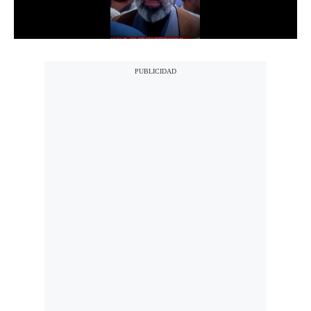
Notas Contratadas
Podcast
Gestión TV
Videos
Fotogalerías
gestion.pe
¿quiénes
Somos?
Términos
Y
Condiciones
Política
De
Privacidad