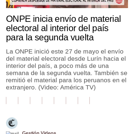
Tu Dinero
ONPE inicia envío de material
Finanzas Personales
electoral al interior del país
para la segunda vuelta
Inmobiliarias
Plus G
La ONPE inició este 27 de mayo el envío
del material electoral desde Lurín hacia el
Opinión
interior del país, a poco más de una
Editorial
semana de la segunda vuelta. También se
remitió el material para los peruanos en el
Pregunta de hoy
extranjero. (Video: América TV)
Blogs
Tendencias
Lujo
Viajes
Gestión Videos