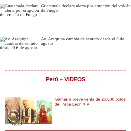
Guatemala declara alerta por erupción del volcán
Notas Contratadas
de Fuego
Podcast
Gestión TV
Av. Arequipa cambia de sentido desde el 6 de
Videos
agosto
Fotogalerías
Perú + VIDEOS
gestion.pe
¿quiénes
Somos?
Gamarra prevé venta de 20,000 polos
Términos
del Papa León XIV
Y
Condiciones
Política
De
Privacidad