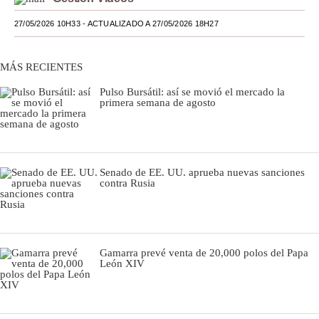
Moda
27/05/2026 10H33
- ACTUALIZADO A 27/05/2026 18H27
Estilos
MÁS RECIENTES
Mundo
Pulso Bursátil: así se movió el mercado la
primera semana de agosto
EEUU
México
España
Senado de EE. UU. aprueba nuevas sanciones
contra Rusia
Internacional
Tecnología
Club del Suscriptor
Gamarra prevé venta de 20,000 polos del Papa
León XIV
Mix
G de Gestión