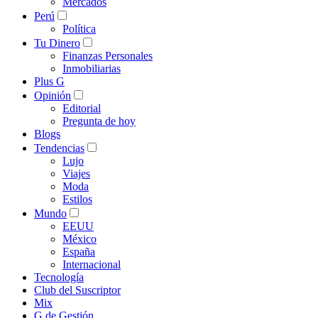
Mercados
Perú
Política
Tu Dinero
Finanzas Personales
Inmobiliarias
Plus G
Opinión
Editorial
Pregunta de hoy
Blogs
Tendencias
Lujo
Viajes
Moda
Estilos
Mundo
EEUU
México
España
Internacional
Tecnología
Club del Suscriptor
Mix
G de Gestión