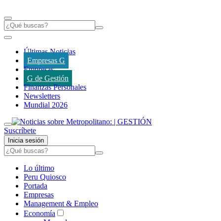
Últimas Noticias
Empresas G
Empresas
G de Gestión
Finanzas Personales
Newsletters
Mundial 2026
Suscríbete
Inicia sesión
Lo último
Peru Quiosco
Portada
Empresas
Management & Empleo
Economía