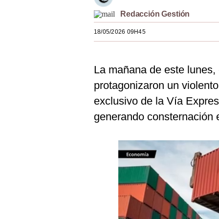
Estilos
Redacción Gestión
Mundo
18/05/2026 09H45
EEUU
La mañana de este lunes, 
México
protagonizaron un violento
España
exclusivo de la Vía Expres
Internacional
generando consternación e
Tecnología
Club del Suscriptor
Mix
G de Gestión
Notas Contratadas