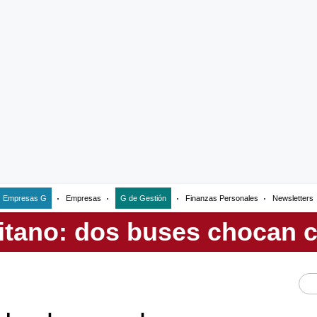
Empresas G
Empresas
G de Gestión
Finanzas Personales
Newsletters