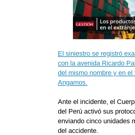
Podcast
Gestión TV
Videos
Fotogalerías
El siniestro se registró ex
con la avenida Ricardo Pa
gestion.pe
del mismo nombre y en el 
¿quiénes
Angamos.
Somos?
Términos
Y
Ante el incidente, el Cue
Condiciones
del Perú activó sus protoc
Política
De
enviando cinco unidades m
Privacidad
del accidente.
Politica