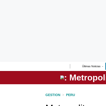
Lo último
Peru Quiosco
Portada
Empresas
Management & Empleo
Economía
Últimas Noticias
Mercados
Perú
Política
GESTION
>
PERU
Tu Dinero