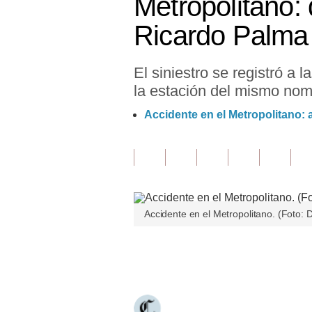
Metropolitano:
Finanzas Personales
Ricardo Palma
Inmobiliarias
El siniestro se registró a
Plus G
la estación del mismo nom
Opinión
Accidente en el Metropolitano:
Editorial
Pregunta de hoy
Blogs
Accidente en el Metropolitano. (Foto: D
Tendencias
Lujo
Únete a nuestro canal
Viajes
Moda