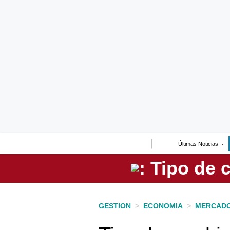
Lo último
Peru Quiosco
Portada
Empresas
Management & Empleo
Economía
Últimas Noticias
Mercados
Perú
Política
GESTION
>
ECONOMIA
>
MERCAD
Tu Dinero