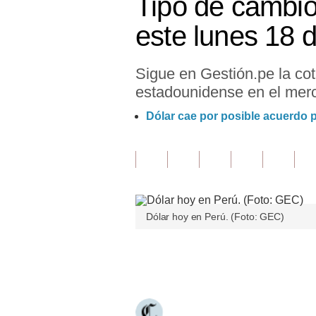
Tipo de cambio
Finanzas Personales
este lunes 18
Inmobiliarias
Sigue en Gestión.pe la cot
Plus G
estadounidense en el merc
Opinión
Dólar cae por posible acuerdo p
Editorial
Pregunta de hoy
Blogs
Dólar hoy en Perú. (Foto: GEC)
Tendencias
Lujo
Únete a nuestro canal
Viajes
Moda