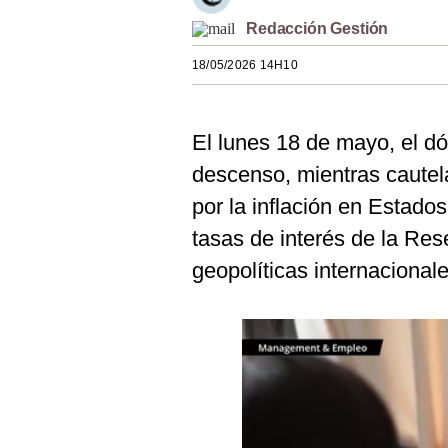
Estilos
Redacción Gestión
Mundo
18/05/2026 14H10
EEUU
El lunes 18 de mayo, el dó
México
descenso, mientras cautel
España
por la inflación en Estado
Internacional
tasas de interés de la Res
Tecnología
geopolíticas internacionale
Club del Suscriptor
Mix
G de Gestión
Notas Contratadas