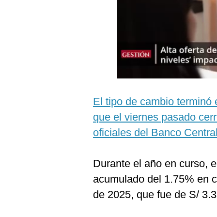
Podcast
Gestión TV
Videos
Fotogalerías
El tipo de cambio terminó
gestion.pe
que el viernes pasado cerr
¿quiénes
oficiales del Banco Centr
Somos?
Términos
Y
Durante el año en curso, e
Condiciones
acumulado del 1.75% en c
Política
De
de 2025, que fue de S/ 3.3
Privacidad
Politica