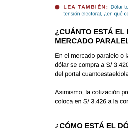
De
Cookies
LEA TAMBIÉN:
Dólar t
tensión electoral, ¿en qué c
Preguntas
Frecuentes
¿CUÁNTO ESTÁ EL 
MERCADO PARALE
En el mercado paralelo o l
dólar se compra a S/ 3.42
del portal cuantoestaeldola
Asimismo, la cotización p
coloca en S/ 3.426 a la co
¿CÓMO ESTÁ EL DÓ