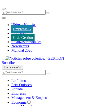
Últimas Noticias
Empresas G
Empresas
G de Gestión
Finanzas Personales
Newsletters
Mundial 2026
Suscríbete
Inicia sesión
Lo último
Peru Quiosco
Portada
Empresas
Management & Empleo
Economía