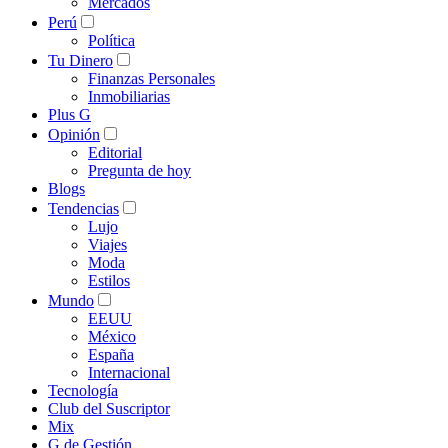
Mercados
Perú
Política
Tu Dinero
Finanzas Personales
Inmobiliarias
Plus G
Opinión
Editorial
Pregunta de hoy
Blogs
Tendencias
Lujo
Viajes
Moda
Estilos
Mundo
EEUU
México
España
Internacional
Tecnología
Club del Suscriptor
Mix
G de Gestión