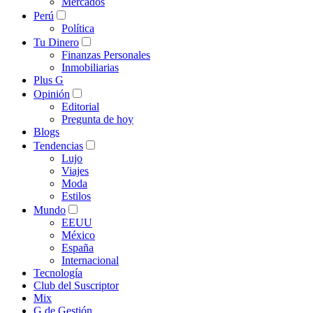
Mercados
Perú
Política
Tu Dinero
Finanzas Personales
Inmobiliarias
Plus G
Opinión
Editorial
Pregunta de hoy
Blogs
Tendencias
Lujo
Viajes
Moda
Estilos
Mundo
EEUU
México
España
Internacional
Tecnología
Club del Suscriptor
Mix
G de Gestión