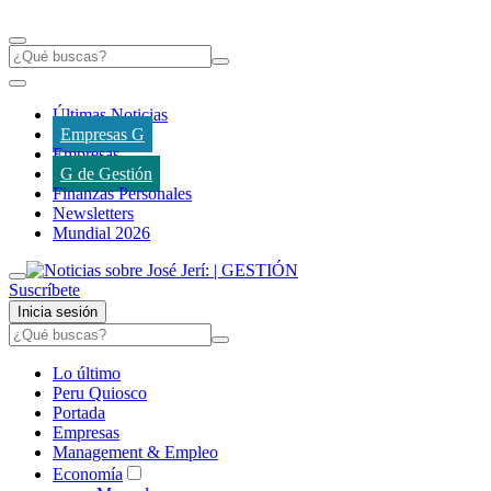
Últimas Noticias
Empresas G
Empresas
G de Gestión
Finanzas Personales
Newsletters
Mundial 2026
Suscríbete
Inicia sesión
Lo último
Peru Quiosco
Portada
Empresas
Management & Empleo
Economía