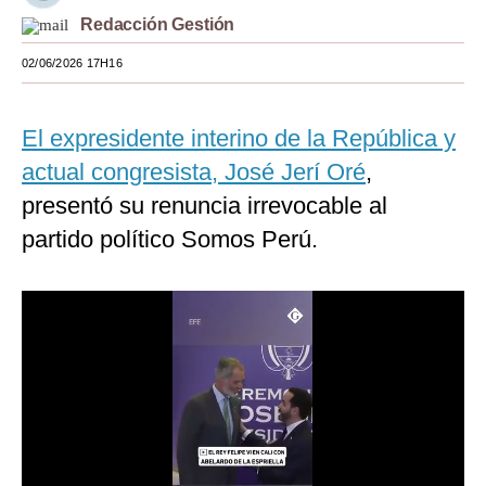
Redacción Gestión
Moda
02/06/2026 17H16
Estilos
Mundo
El expresidente interino de la República y
EEUU
actual congresista, José Jerí Oré
,
presentó su renuncia irrevocable al
México
partido político Somos Perú.
España
Internacional
Tecnología
Club del Suscriptor
Mix
G de Gestión