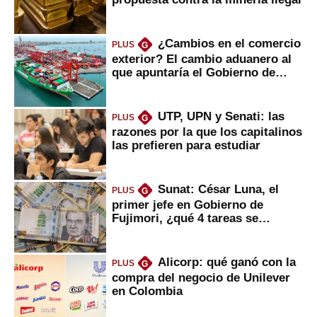
¿Cambios en el comercio
PLUS
G
exterior? El cambio aduanero al
que apuntaría el Gobierno de
Fujimori
UTP, UPN y Senati: las
PLUS
G
razones por la que los capitalinos
las prefieren para estudiar
Sunat: César Luna, el
PLUS
G
primer jefe en Gobierno de
Fujimori, ¿qué 4 tareas se
marcan urgentes?
Alicorp: qué ganó con la
PLUS
G
compra del negocio de Unilever
en Colombia