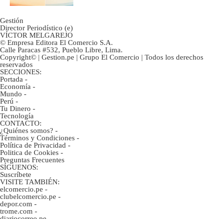
Gestión
Director Periodístico (e)
VÍCTOR MELGAREJO
© Empresa Editora El Comercio S.A.
Calle Paracas #532, Pueblo Libre, Lima.
Copyright© | Gestion.pe | Grupo El Comercio | Todos los derechos
reservados
SECCIONES:
Portada
-
Economía
-
Mundo
-
Perú
-
Tu Dinero
-
Tecnología
CONTACTO:
¿Quiénes somos?
-
Términos y Condiciones
-
Política de Privacidad
-
Politica de Cookies
-
Preguntas Frecuentes
SÍGUENOS:
Suscríbete
VISITE TAMBIÉN:
elcomercio.pe
-
clubelcomercio.pe
-
depor.com
-
trome.com
-
diariocorreo.pe
-