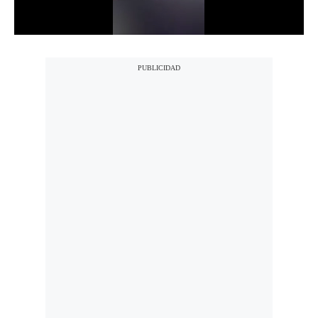
Notas Contratadas
Podcast
Gestión TV
Videos
Fotogalerías
gestion.pe
¿quiénes
Somos?
Términos
Y
Condiciones
Política
De
Privacidad