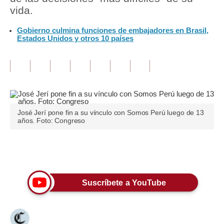
vida.
Tu Dinero
Gobierno culmina funciones de embajadores en Brasil,
Estados Unidos y otros 10 países
Finanzas Personales
Inmobiliarias
Plus G
Opinión
José Jerí pone fin a su vínculo con Somos Perú luego de 13
Editorial
años. Foto: Congreso
Pregunta de hoy
Únete a nuestro canal
Blogs
Tendencias
Suscríbete a YouTube
Lujo
Viajes