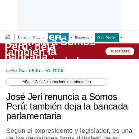
Últimas Noticias
Empresas G
Empresas
G de Gestión
Finanzas
Lo último
Peru Quiosco
SUSCRÍBETE
Portada
GESTION
>
PERU
>
POLITICA
Empresas
Añadir
Gestión
como fuente preferida en
Management & Empleo
José Jerí renuncia a Somos
Economía
Perú: también deja la bancada
parlamentaria
Mercados
Perú
Según el expresidente y legislador, es una
de las decisiones “más difíciles” de su
Política