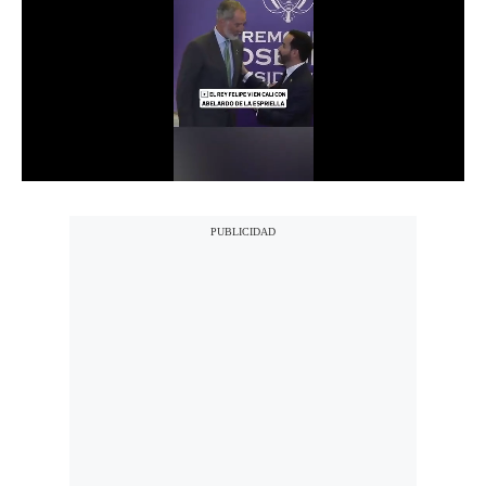
Notas Contratadas
Podcast
Gestión TV
Videos
Fotogalerías
gestion.pe
¿quiénes
Somos?
Términos
Y
Condiciones
Política
De
Privacidad