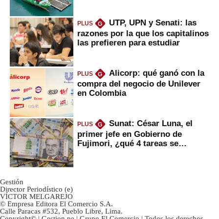
Fujimori
UTP, UPN y Senati: las
PLUS
G
razones por la que los capitalinos
las prefieren para estudiar
Alicorp: qué ganó con la
PLUS
G
compra del negocio de Unilever
en Colombia
Sunat: César Luna, el
PLUS
G
primer jefe en Gobierno de
Fujimori, ¿qué 4 tareas se
marcan urgentes?
Gestión
Director Periodístico (e)
VÍCTOR MELGAREJO
© Empresa Editora El Comercio S.A.
Calle Paracas #532, Pueblo Libre, Lima.
Copyright© | Gestion.pe | Grupo El Comercio | Todos los derechos