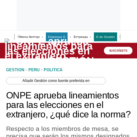
Últimas Noticias
Empresas G
Empresas
G de Gestión
Finanzas
Lo último
Peru Quiosco
SUSCRÍBETE
Portada
GESTION
>
PERU
>
POLITICA
Empresas
Añadir
Gestión
como fuente preferida en
Management & Empleo
ONPE aprueba lineamientos
Economía
para las elecciones en el
extranjero, ¿qué dice la norma?
Mercados
Perú
Respecto a los miembros de mesa, se
precisa que serán los mismos designados
Política