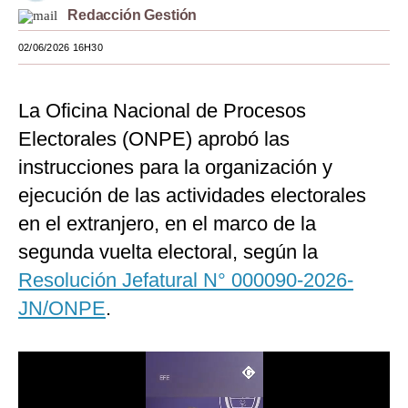
Redacción Gestión
Moda
02/06/2026 16H30
Estilos
Mundo
La Oficina Nacional de Procesos
Electorales (ONPE) aprobó las
EEUU
instrucciones para la organización y
México
ejecución de las actividades electorales
España
en el extranjero, en el marco de la
Internacional
segunda vuelta electoral, según la
Resolución Jefatural N° 000090-2026-
Tecnología
JN/ONPE
.
Club del Suscriptor
Mix
G de Gestión