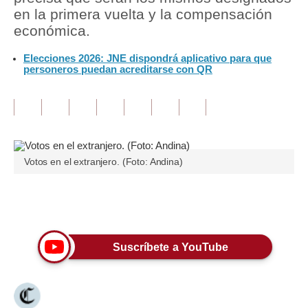
en la primera vuelta y la compensación
Tu Dinero
económica.
Finanzas Personales
Elecciones 2026: JNE dispondrá aplicativo para que
personeros puedan acreditarse con QR
Inmobiliarias
Plus G
Opinión
Votos en el extranjero. (Foto: Andina)
Editorial
Pregunta de hoy
Únete a nuestro canal
Blogs
Tendencias
Suscríbete a YouTube
Lujo
Viajes