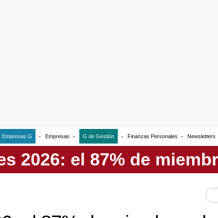
Empresas G
Empresas
G de Gestión
Finanzas Personales
Newsletters