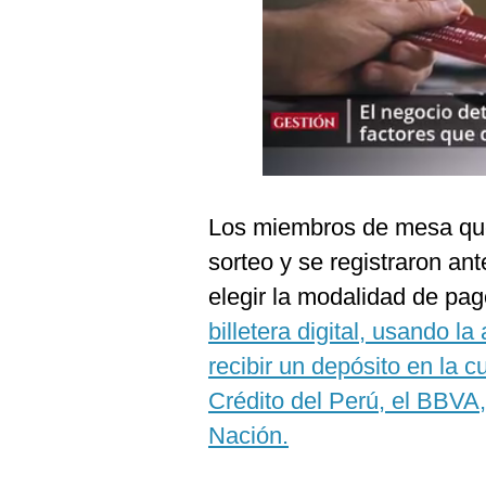
Podcast
Gestión TV
Videos
Fotogalerías
Los miembros de mesa que
gestion.pe
sorteo y se registraron an
¿quiénes
elegir la modalidad de pa
Somos?
billetera digital, usando l
Términos
Y
recibir un depósito en la 
Condiciones
Crédito del Perú, el BBVA,
Política
De
Nación.
Privacidad
Politica