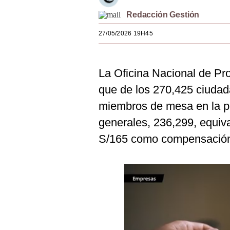
Estilos
Redacción Gestión
Mundo
27/05/2026 19H45
EEUU
La Oficina Nacional de Pr
México
que de los 270,425 ciudad
España
miembros de mesa en la pr
Internacional
generales, 236,299, equiva
Tecnología
S/165 como compensació
Club del Suscriptor
Mix
G de Gestión
Notas Contratadas