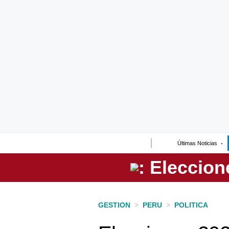
Lo último
Peru Quiosco
Portada
Empresas
Management & Empleo
Economía
Últimas Noticias
Mercados
Perú
Política
GESTION
>
PERU
>
POLITICA
Tu Dinero