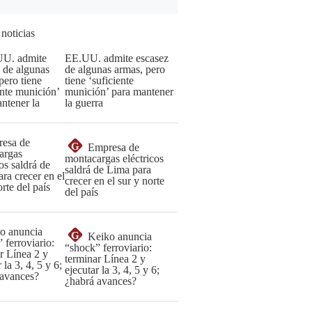
 noticias
EE.UU. admite escasez
de algunas armas, pero
tiene ‘suficiente
munición’ para mantener
la guerra
G
Empresa de
montacargas eléctricos
saldrá de Lima para
crecer en el sur y norte
del país
G
Keiko anuncia
“shock” ferroviario:
terminar Línea 2 y
ejecutar la 3, 4, 5 y 6;
¿habrá avances?