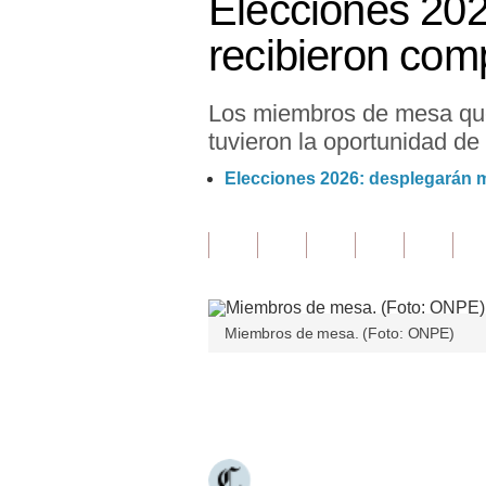
Elecciones 20
Finanzas Personales
recibieron co
Inmobiliarias
Los miembros de mesa que
Plus G
tuvieron la oportunidad de
Opinión
Elecciones 2026: desplegarán m
Editorial
Pregunta de hoy
Blogs
Miembros de mesa. (Foto: ONPE)
Tendencias
Lujo
Únete a nuestro canal
Viajes
Moda