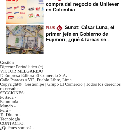
compra del negocio de Unilever
en Colombia
Sunat: César Luna, el
PLUS
G
primer jefe en Gobierno de
Fujimori, ¿qué 4 tareas se
marcan urgentes?
Gestión
Director Periodístico (e)
VÍCTOR MELGAREJO
© Empresa Editora El Comercio S.A.
Calle Paracas #532, Pueblo Libre, Lima.
Copyright© | Gestion.pe | Grupo El Comercio | Todos los derechos
reservados
SECCIONES:
Portada
-
Economía
-
Mundo
-
Perú
-
Tu Dinero
-
Tecnología
CONTACTO:
¿Quiénes somos?
-