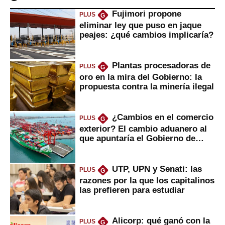
Fujimori propone
PLUS
G
eliminar ley que puso en jaque
peajes: ¿qué cambios implicaría?
Plantas procesadoras de
PLUS
G
oro en la mira del Gobierno: la
propuesta contra la minería ilegal
¿Cambios en el comercio
PLUS
G
exterior? El cambio aduanero al
que apuntaría el Gobierno de
Fujimori
UTP, UPN y Senati: las
PLUS
G
razones por la que los capitalinos
las prefieren para estudiar
Alicorp: qué ganó con la
PLUS
G