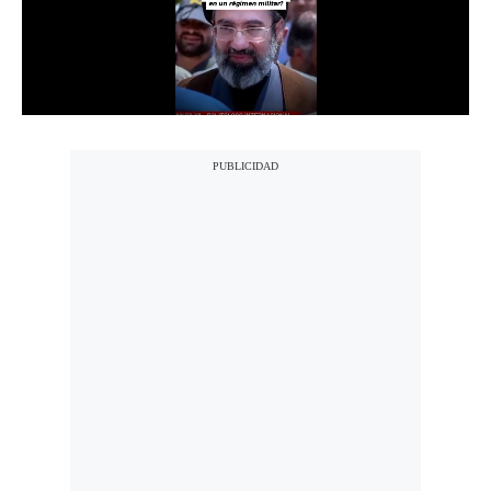
Notas Contratadas
Podcast
Gestión TV
Videos
Fotogalerías
gestion.pe
¿quiénes
Somos?
Términos
Y
Condiciones
Política
De
Privacidad