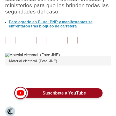
ministerios para que les brinden todas las
Tu Dinero
seguridades del caso.
Finanzas Personales
Paro agrario en Piura: PNP y manifestantes se
enfrentaron tras bloqueo de carretera
Inmobiliarias
Plus G
Opinión
Material electoral. (Foto: JNE)
Editorial
Pregunta de hoy
Únete a nuestro canal
Blogs
Tendencias
Suscríbete a YouTube
Lujo
Viajes