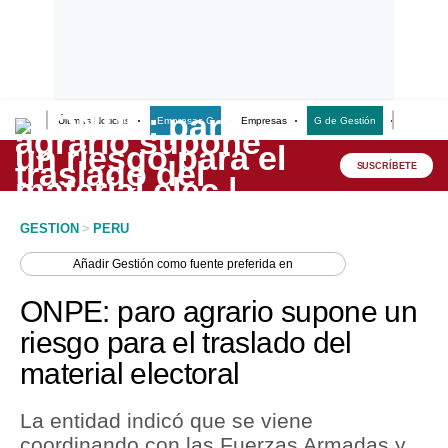
Últimas Noticias
Empresas G
Empresas
G de Gestión
Finanzas
Lo último
Peru Quiosco
SUSCRÍBETE
Portada
GESTION
>
PERU
Empresas
Añadir
Gestión
como fuente preferida en
Management & Empleo
ONPE: paro agrario supone un
Economía
riesgo para el traslado del
material electoral
Mercados
Perú
La entidad indicó que se viene
coordinando con las Fuerzas Armadas y
Política