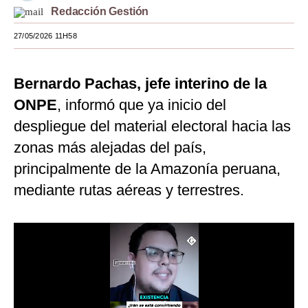
Redacción Gestión
Moda
27/05/2026 11H58
Estilos
Mundo
Bernardo Pachas, jefe interino de la
ONPE
, informó que ya inicio del
EEUU
despliegue del material electoral hacia las
México
zonas más alejadas del país,
España
principalmente de la Amazonía peruana,
Internacional
mediante rutas aéreas y terrestres.
Tecnología
Club del Suscriptor
Mix
G de Gestión