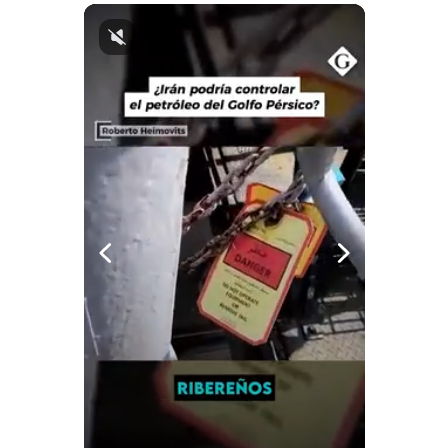
Notas Contratadas
Podcast
Gestión TV
Videos
Fotogalerías
gestion.pe
¿quiénes
Somos?
Términos
Y
Condiciones
Política
De
Privacidad