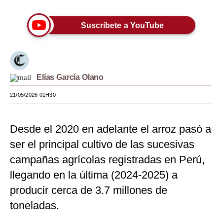
Moda
Suscríbete a YouTube
Estilos
Mundo
EEUU
Elías García Olano
México
21/05/2026 01H30
España
Desde el 2020 en adelante el arroz pasó a
Internacional
ser el principal cultivo de las sucesivas
Tecnología
campañas agrícolas registradas en Perú,
Club del Suscriptor
llegando en la última (2024-2025) a
producir cerca de 3.7 millones de
Mix
toneladas.
G de Gestión