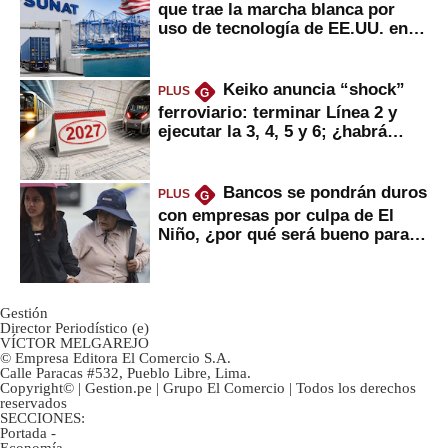
que trae la marcha blanca por
uso de tecnología de EE.UU. en
mercancías
Keiko anuncia “shock”
PLUS
G
ferroviario: terminar Línea 2 y
ejecutar la 3, 4, 5 y 6; ¿habrá
avances?
Bancos se pondrán duros
PLUS
G
con empresas por culpa de El
Niño, ¿por qué será bueno para
ahorristas?
Gestión
Director Periodístico (e)
VÍCTOR MELGAREJO
© Empresa Editora El Comercio S.A.
Calle Paracas #532, Pueblo Libre, Lima.
Copyright© | Gestion.pe | Grupo El Comercio | Todos los derechos
reservados
SECCIONES:
Portada
-
Economía
-