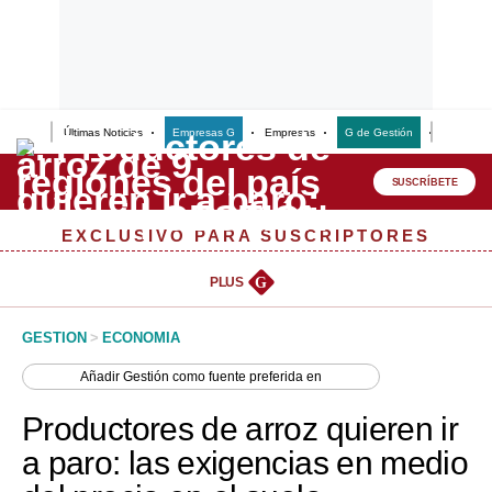
Últimas Noticias
Empresas G
Empresas
G de Gestión
Finanzas
Lo último
Peru Quiosco
SUSCRÍBETE
Portada
EXCLUSIVO PARA SUSCRIPTORES
Empresas
PLUS
G
Management & Empleo
GESTION
>
ECONOMIA
Economía
Añadir
Gestión
como fuente preferida en
Mercados
Productores de arroz quieren ir
Perú
a paro: las exigencias en medio
Política