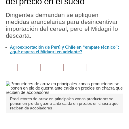
del precio en el suelo
Tu Dinero
Dirigentes demandan se apliquen
medidas arancelarias para desincentivar
Finanzas Personales
importación del cereal, pero el Midagri lo
Inmobiliarias
descarta.
Plus G
Agroexportación de Perú y Chile en “empate técnico”:
¿qué espera el Midagri en adelante?
Opinión
Editorial
Pregunta de hoy
Blogs
Productores de arroz en principales zonas productoras se
Tendencias
ponen en pie de guerra ante caída en precios en chacra que
reciben de acopiadores
Lujo
Viajes
Únete a nuestro canal