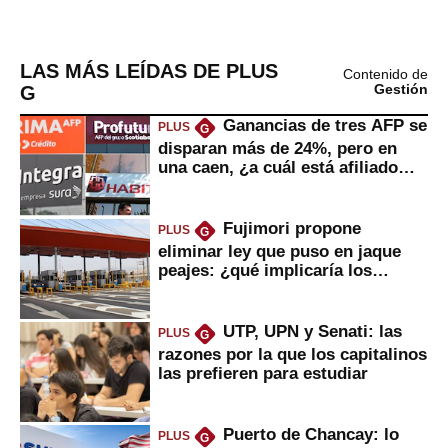
LAS MÁS LEÍDAS DE PLUS
Contenido de
G
Gestión
Ganancias de tres AFP se
PLUS
G
disparan más de 24%, pero en
una caen, ¿a cuál está afiliado
usted?
Fujimori propone
PLUS
G
eliminar ley que puso en jaque
peajes: ¿qué implicaría los
usuarios?
UTP, UPN y Senati: las
PLUS
G
razones por la que los capitalinos
las prefieren para estudiar
Puerto de Chancay: lo
PLUS
G