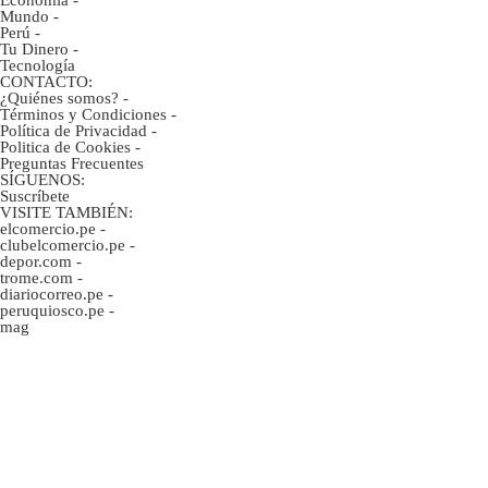
Mundo
-
Perú
-
Tu Dinero
-
Tecnología
CONTACTO:
¿Quiénes somos?
-
Términos y Condiciones
-
Política de Privacidad
-
Politica de Cookies
-
Preguntas Frecuentes
SÍGUENOS:
Suscríbete
VISITE TAMBIÉN:
elcomercio.pe
-
clubelcomercio.pe
-
depor.com
-
trome.com
-
diariocorreo.pe
-
peruquiosco.pe
-
mag