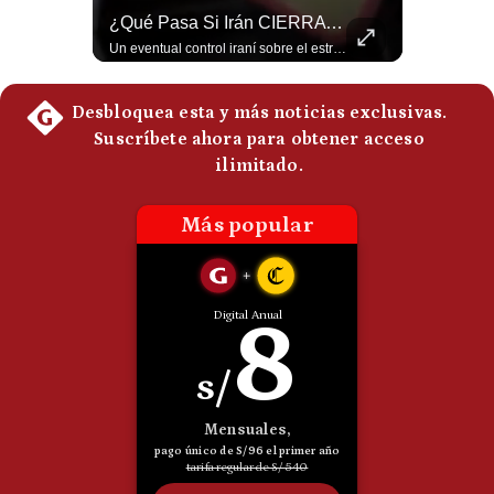
NOTICIAS DE ÚLTIMA HORA: EE.UU. Se Queda Sin Misiles En Medio Oriente
¿Qué Pasa Si Irán CIERRA El Estrecho De Ormuz? | #radar24
Politica
De
NOTICIAS DE ÚLTIMA HORA: 1️⃣ EE.UU.: Habría gastado casi el 80% de sus misiles más avanzados (THAAD), un factor clave en las decisiones de Donald Trump frente a Irán. 2️⃣ Argentina y Brasil: Tensión diplomática escala; Brasil solicita el regreso del embajador argentino tras fuertes declaraciones de Javier Milei. 3️⃣ México: Asesinan al influencer César Gastélum a balazos durante una transmisión en vivo en Culiacán, Sinaloa. 4️⃣ Alemania: Ataque con dron explosivo obliga a suspender el aeropuerto de Leipzig, punto logístico clave de la OTAN para enviar material a Ucrania. ¿Qué noticia te parece la más impactante del día? ¡Te leo en los comentarios! 👇 #EEUU #JavierMilei #CesarGastelum #Alemania #Noticias #UltimaHora #NoticiasDelDia 🚀 ¿Quieres entender el mundo sin ruido? Únete a nuestra comunidad y forma parte del cambio. #GestiónNewsroomLive #NoticiasGlobales #AnálisisGeopolítico #EconomíaMundial #IA #Geopolítica #LatinosEnUSA #NoticiasEnEspañol 👉 Suscríbete y activa la campana para no perderte nuestro análisis diario. 🌎 Síguenos en nuestras redes sociales: 📌 Web oficial: https://gestion.pe/mundo/ 📌 LinkedIn: http://bit.ly/3HYIET0 📌 X (Twitter): http://bit.ly/4noZtX9 📌 TikTok: http://bit.ly/4evB6TO
Un eventual control iraní sobre el estrecho de Ormuz cambiaría radicalmente el equilibrio de poder, así lo explicó el analista Roberto Heimovits. Además, explicó que países como Arabia Saudita, Qatar, Emiratos Árabes Unidos, Irak y Kuwait dependen de esa ruta para exportar petróleo, gas y fertilizantes. #Geopolitica #Irán #EstrechoDeOrmuz #Petroleo #NoticiasInternacionales #RobertoHeimovits #Shorts 👉 Suscríbete y activa la campana para no perderte nuestro análisis diario. 🌎 Síguenos en nuestras redes sociales: 📌 Web oficial: https://gestion.pe/mundo/ 📌 LinkedIn: http://bit.ly/3HYIET0 📌 X (Twitter): http://bit.ly/4noZtX9 📌 TikTok: http://bit.ly/4evB6TO
Cookies
Preguntas
Frecuentes