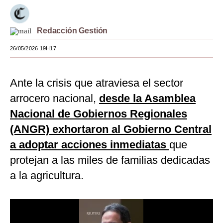
Moda
Redacción Gestión
Estilos
26/05/2026 19H17
Mundo
EEUU
Ante la crisis que atraviesa el sector
México
arrocero nacional,
desde la Asamblea
Nacional de Gobiernos Regionales
España
(ANGR) exhortaron al Gobierno Central
Internacional
a adoptar acciones inmediatas
que
Tecnología
protejan a las miles de familias dedicadas
a la agricultura.
Club del Suscriptor
Mix
G de Gestión