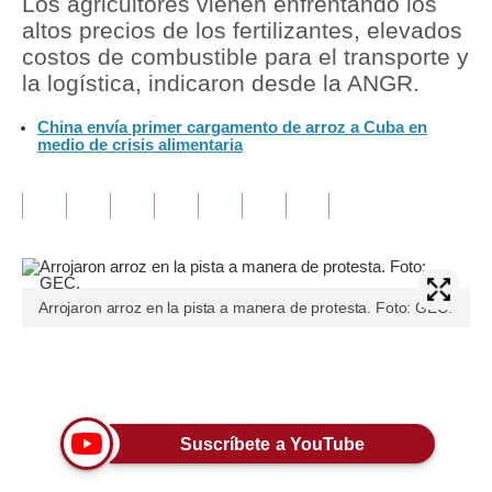
Los agricultores vienen enfrentando los
altos precios de los fertilizantes, elevados
Tu Dinero
costos de combustible para el transporte y
la logística, indicaron desde la ANGR.
Finanzas Personales
China envía primer cargamento de arroz a Cuba en
Inmobiliarias
medio de crisis alimentaria
Plus G
Opinión
Editorial
Pregunta de hoy
Arrojaron arroz en la pista a manera de protesta. Foto: GEC.
Blogs
Únete a nuestro canal
Tendencias
Lujo
Suscríbete a YouTube
Viajes