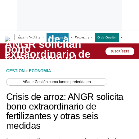
Últimas Noticias
Empresas G
Empresas
G de Gestión
Finanzas
Lo último
Peru Quiosco
SUSCRÍBETE
Portada
GESTION
>
ECONOMIA
Empresas
Añadir
Gestión
como fuente preferida en
Management & Empleo
Crisis de arroz: ANGR solicita
Economía
bono extraordinario de
fertilizantes y otras seis
Mercados
medidas
Perú
Política