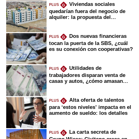
Viviendas sociales
PLUS
G
quedarían fuera del negocio de
alquiler: la propuesta del
gobierno
Dos nuevas financieras
PLUS
G
tocan la puerta de la SBS, ¿cuál
es su conexión con cooperativas?
Utilidades de
PLUS
G
trabajadores disparan venta de
casas y autos, ¿cómo amasan
tanta liquidez?
Alta oferta de talentos
PLUS
G
para ‘estos niveles’ impacta en el
aumento de sueldo: los detalles
La carta secreta de
PLUS
G
Grupo Wiese: Civitano crece en