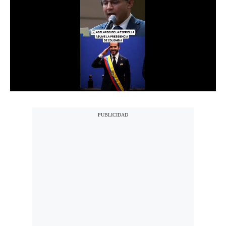
Notas Contratadas
Podcast
Gestión TV
Videos
Fotogalerías
gestion.pe
¿quiénes
Somos?
Términos
Y
Condiciones
Política
De
Privacidad