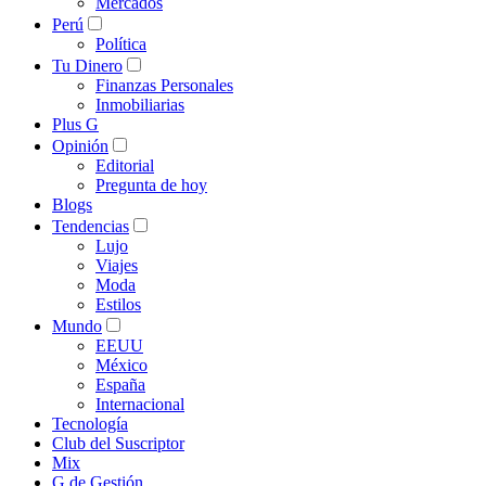
Mercados
Perú
Política
Tu Dinero
Finanzas Personales
Inmobiliarias
Plus G
Opinión
Editorial
Pregunta de hoy
Blogs
Tendencias
Lujo
Viajes
Moda
Estilos
Mundo
EEUU
México
España
Internacional
Tecnología
Club del Suscriptor
Mix
G de Gestión