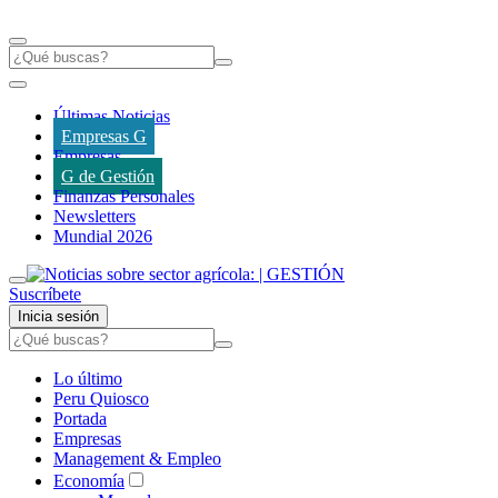
Últimas Noticias
Empresas G
Empresas
G de Gestión
Finanzas Personales
Newsletters
Mundial 2026
Suscríbete
Inicia sesión
Lo último
Peru Quiosco
Portada
Empresas
Management & Empleo
Economía