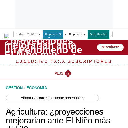
Últimas Noticias
Empresas G
Empresas
G de Gestión
Finanzas
Lo último
Peru Quiosco
SUSCRÍBETE
Portada
EXCLUSIVO PARA SUSCRIPTORES
Empresas
PLUS
G
Management & Empleo
GESTION
>
ECONOMIA
Economía
Añadir
Gestión
como fuente preferida en
Mercados
Agricultura: ¿proyecciones
Perú
mejorarían ante El Niño más
Política