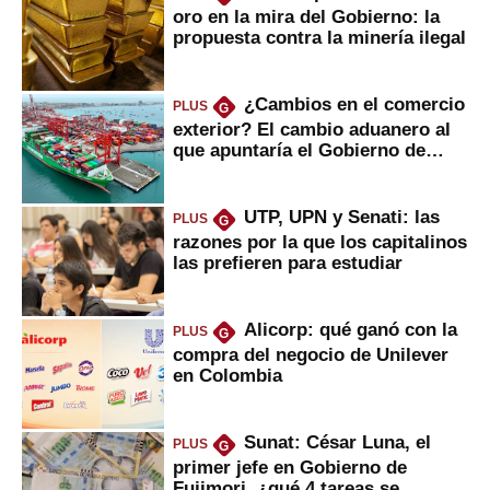
oro en la mira del Gobierno: la
propuesta contra la minería ilegal
¿Cambios en el comercio
PLUS
G
exterior? El cambio aduanero al
que apuntaría el Gobierno de
Fujimori
UTP, UPN y Senati: las
PLUS
G
razones por la que los capitalinos
las prefieren para estudiar
Alicorp: qué ganó con la
PLUS
G
compra del negocio de Unilever
en Colombia
Sunat: César Luna, el
PLUS
G
primer jefe en Gobierno de
Fujimori, ¿qué 4 tareas se