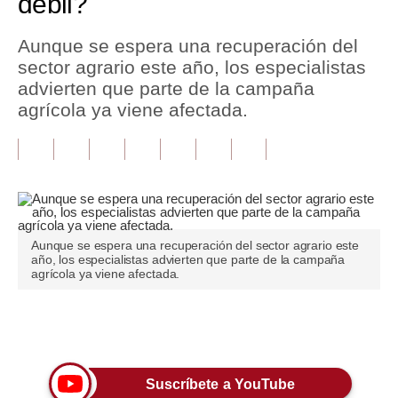
débil?
Tu Dinero
Aunque se espera una recuperación del
sector agrario este año, los especialistas
Finanzas Personales
advierten que parte de la campaña
Inmobiliarias
agrícola ya viene afectada.
Plus G
Opinión
Editorial
Aunque se espera una recuperación del sector agrario este
Pregunta de hoy
año, los especialistas advierten que parte de la campaña
agrícola ya viene afectada.
Blogs
Tendencias
Únete a nuestro canal
Lujo
Suscríbete a YouTube
Viajes