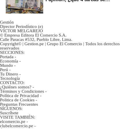
marcan urgentes?
Gestión
Director Periodístico (e)
VÍCTOR MELGAREJO
© Empresa Editora El Comercio S.A.
Calle Paracas #532, Pueblo Libre, Lima.
Copyright© | Gestion.pe | Grupo El Comercio | Todos los derechos
reservados
SECCIONES:
Portada
-
Economía
-
Mundo
-
Perú
-
Tu Dinero
-
Tecnología
CONTACTO:
¿Quiénes somos?
-
Términos y Condiciones
-
Política de Privacidad
-
Politica de Cookies
-
Preguntas Frecuentes
SÍGUENOS:
Suscríbete
VISITE TAMBIÉN:
elcomercio.pe
-
clubelcomercio.pe
-