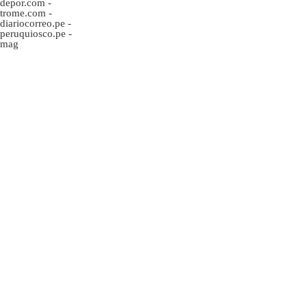
depor.com
-
trome.com
-
diariocorreo.pe
-
peruquiosco.pe
-
mag