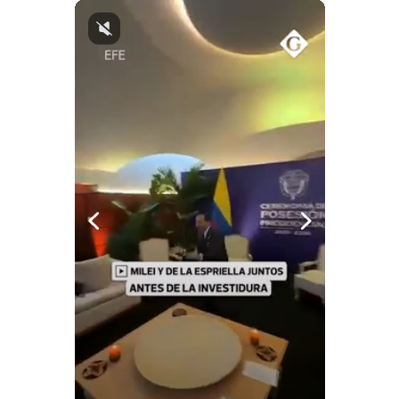
Notas Contratadas
Podcast
Gestión TV
Videos
Fotogalerías
gestion.pe
¿quiénes
Somos?
Términos
Y
Condiciones
Política
De
Privacidad