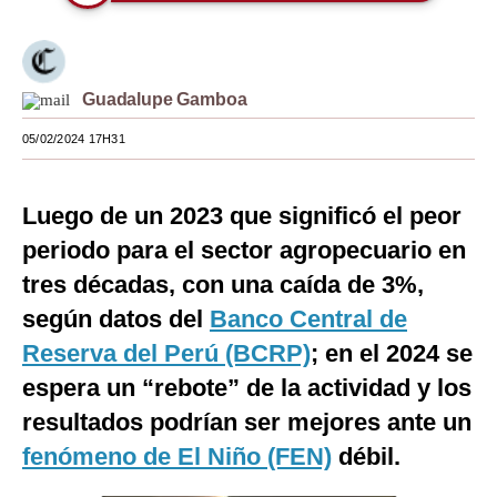
Moda
Estilos
Guadalupe Gamboa
Mundo
05/02/2024 17H31
EEUU
México
Luego de un 2023 que significó el peor
periodo para el sector agropecuario en
España
tres décadas, con una caída de 3%,
Internacional
según datos del
Banco Central de
Tecnología
Reserva del Perú (BCRP)
; en el 2024 se
espera un “rebote” de la actividad y los
Club del Suscriptor
resultados podrían ser mejores ante un
Mix
fenómeno de El Niño (FEN)
débil.
G de Gestión