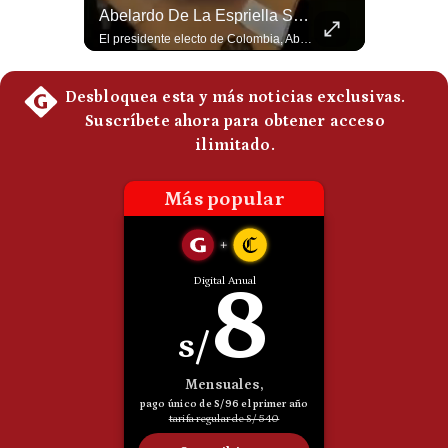
La Frontera Española Colapsa ¿Qué Está Pasando En Ceuta? | Gestión Mundo
Abelardo De La Espriella Se Reúne Con Javier Milei En Cali | Gestión Mundo
Politica
La madrugada del 30 de julio de 2026 marcó un antes y un después en el Estrecho de Gibraltar. En cuestión de horas, cerca de 72.000 migrantes marroquíes ingresaron al territorio español de Ceuta, desbordando por completo a una ciudad de apenas 85.000 habitantes. En este video, explicamos los detalles de la emergencia humana y las ramificaciones geopolíticas del conflicto: la trampa de los rumores en redes sociales, el rol de Marruecos, el acercamiento de España a Argelia y la respuesta de la Unión Europea ante las amenazas de suspensión del Tratado Schengen. #Ceuta #España #Marruecos #Geopolitica #PedroSanchez #NoticiasInternacionales #Schengen #Europa #CrisisMigratoria 👉 Suscríbete y activa la campana para no perderte nuestro análisis diario. 🌎 Síguenos en nuestras redes sociales: 📌 Web oficial: https://gestion.pe/mundo/ 📌 LinkedIn: http://bit.ly/3HYIET0 📌 X (Twitter): http://bit.ly/4noZtX9 📌 TikTok: http://bit.ly/4evB6TO
El presidente electo de Colombia, Abelardo de la Espriella, sostuvo una reunión bilateral en Cali con el mandatario argentino Javier Milei. El encuentro se dio pocas horas antes de la ceremonia de investidura presidencial para el periodo 2026-2030, marcando el inicio de una nueva alianza estratégica regional. #DeLaEspriella #JavierMilei #Colombia #Argentina #PoliticaLatina #Shorts 👉 Suscríbete y activa la campana para no perderte nuestro análisis diario. 🌎 Síguenos en nuestras redes sociales: 📌 Web oficial: https://gestion.pe/mundo/ 📌 LinkedIn: http://bit.ly/3HYIET0 📌 X (Twitter): http://bit.ly/4noZtX9 📌 TikTok: http://bit.ly/4evB6TO
De
Cookies
Preguntas
Frecuentes