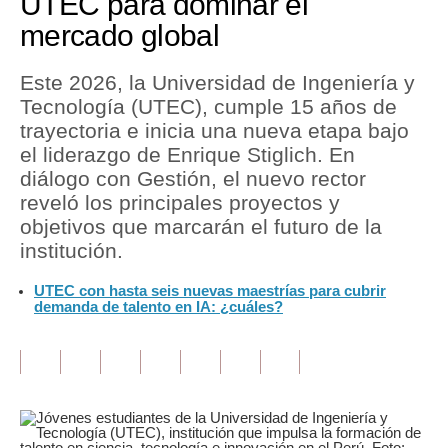
UTEC para dominar el
mercado global
Tu Dinero
Finanzas Personales
Este 2026, la Universidad de Ingeniería y
Tecnología (UTEC), cumple 15 años de
Inmobiliarias
trayectoria e inicia una nueva etapa bajo
el liderazgo de Enrique Stiglich. En
Plus G
diálogo con Gestión, el nuevo rector
Opinión
reveló los principales proyectos y
objetivos que marcarán el futuro de la
Editorial
institución.
Pregunta de hoy
UTEC con hasta seis nuevas maestrías para cubrir
demanda de talento en IA: ¿cuáles?
Blogs
Tendencias
Lujo
Viajes