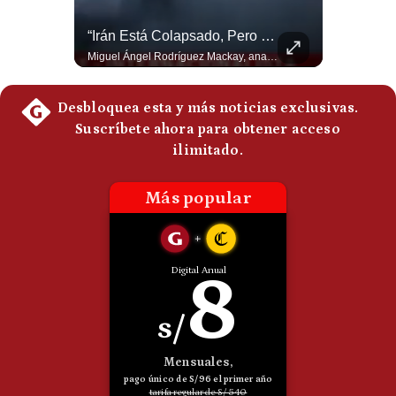
¿El FIN De Infantino En La FIFA? El Grave Pronóstico Sobre Su Renuncia | #EnClaveEconómica
“Irán Está Colapsado, Pero EE.UU. Parece Desesperado” | #radar24
Luis Carrillo Pinto, presidente de APEMD pronostica meses muy difíciles para Infantino y sostiene que una mayor presión de la UEFA, junto con nuevas investigaciones periodísticas, podría llevarlo a dimitir. También menciona renuncias internas y acusaciones de que el proyecto fue impulsado por una sola persona. #GianniInfantino #FIFA #UEFA #LuisCarrilloPinto #APEMD #Futbol #NoticiasDeportivas #Mundial #Shorts 👉 Suscríbete y activa la campana para no perderte nuestro análisis diario. 🌎 Síguenos en nuestras redes sociales: 📌 Web oficial: https://gestion.pe/mundo/ 📌 LinkedIn: http://bit.ly/3HYIET0 📌 X (Twitter): http://bit.ly/4noZtX9 📌 TikTok: http://bit.ly/4evB6TO
Miguel Ángel Rodríguez Mackay, analista internacional, sostiene que las negociaciones fueron impulsadas por Irán y no por Estados Unidos. Según su análisis, Teherán estaría debilitado militar y económicamente, aunque la narrativa internacional presenta a Trump como el líder desesperado por terminar una guerra que no puede ganar. #Geopolitica #Iran #DonaldTrump #RodriguezMackay #EEUU #NoticiasInternacionales #PoliticaInternacional #AnalisisGeopolitico #Shorts 👉 Suscríbete y activa la campana para no perderte nuestro análisis diario. 🌎 Síguenos en nuestras redes sociales: 📌 Web oficial: https://gestion.pe/mundo/ 📌 LinkedIn: http://bit.ly/3HYIET0 📌 X (Twitter): http://bit.ly/4noZtX9 📌 TikTok: http://bit.ly/4evB6TO