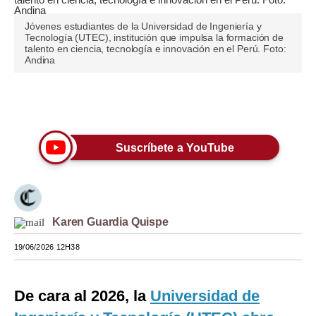
Moda
Jóvenes estudiantes de la Universidad de Ingeniería y
Tecnología (UTEC), institución que impulsa la formación de
talento en ciencia, tecnología e innovación en el Perú. Foto:
Estilos
Andina
Mundo
Únete a nuestro canal
EEUU
México
Suscríbete a YouTube
España
Internacional
Tecnología
Karen Guardia Quispe
Club del Suscriptor
19/06/2026 12H38
Mix
De cara al 2026, la
Universidad de
G de Gestión