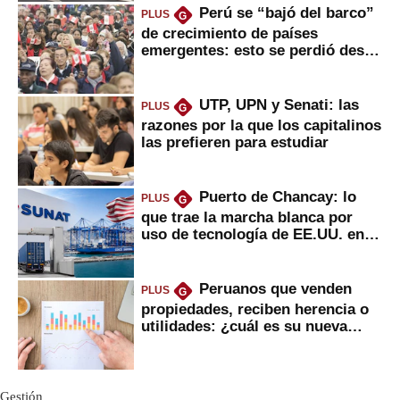
Perú se “bajó del barco”
PLUS
G
de crecimiento de países
emergentes: esto se perdió desde
2022
UTP, UPN y Senati: las
PLUS
G
razones por la que los capitalinos
las prefieren para estudiar
Puerto de Chancay: lo
PLUS
G
que trae la marcha blanca por
uso de tecnología de EE.UU. en
mercancías
Peruanos que venden
PLUS
G
propiedades, reciben herencia o
utilidades: ¿cuál es su nueva
inversión clave?
Gestión