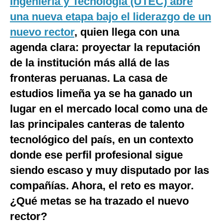
Ingeniería y Tecnología (UTEC) abre
Notas Contratadas
una nueva etapa bajo el liderazgo de un
nuevo rector
, quien llega con una
Podcast
agenda clara: proyectar la reputación
Gestión TV
de la institución más allá de las
Videos
fronteras peruanas. La casa de
Fotogalerías
estudios limeña ya se ha ganado un
lugar en el mercado local como una de
las principales canteras de talento
gestion.pe
tecnológico del país, en un contexto
¿quiénes
donde ese perfil profesional sigue
Somos?
siendo escaso y muy disputado por las
Términos
Y
compañías. Ahora, el reto es mayor.
Condiciones
¿Qué metas se ha trazado el nuevo
Política
De
rector?
Privacidad