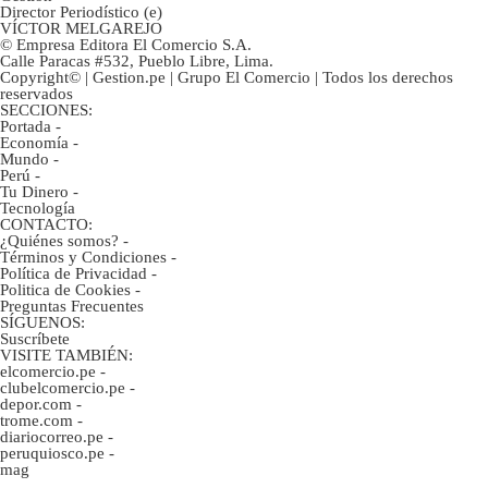
Director Periodístico (e)
VÍCTOR MELGAREJO
© Empresa Editora El Comercio S.A.
Calle Paracas #532, Pueblo Libre, Lima.
Copyright© | Gestion.pe | Grupo El Comercio | Todos los derechos
reservados
SECCIONES:
Portada
-
Economía
-
Mundo
-
Perú
-
Tu Dinero
-
Tecnología
CONTACTO:
¿Quiénes somos?
-
Términos y Condiciones
-
Política de Privacidad
-
Politica de Cookies
-
Preguntas Frecuentes
SÍGUENOS:
Suscríbete
VISITE TAMBIÉN:
elcomercio.pe
-
clubelcomercio.pe
-
depor.com
-
trome.com
-
diariocorreo.pe
-
peruquiosco.pe
-
mag