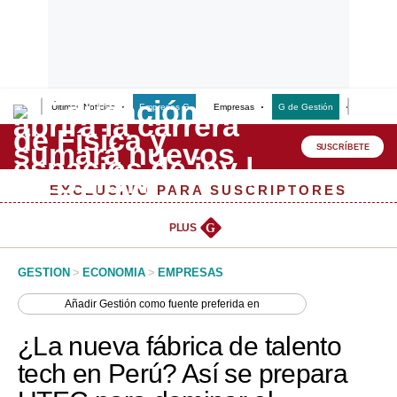
Últimas Noticias
Empresas G
Empresas
G de Gestión
Finanzas
Lo último
Peru Quiosco
SUSCRÍBETE
Portada
EXCLUSIVO PARA SUSCRIPTORES
Empresas
PLUS
G
Management & Empleo
GESTION
>
ECONOMIA
>
EMPRESAS
Economía
Añadir
Gestión
como fuente preferida en
Mercados
¿La nueva fábrica de talento
Perú
tech en Perú? Así se prepara
Política