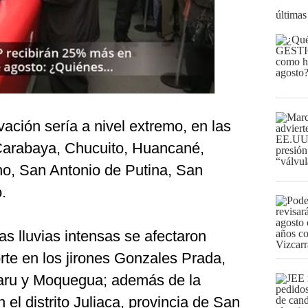
últimas
vación sería a nivel extremo, en las
 Carabaya, Chucuito, Huancané,
o, San Antonio de Putina, San
.
s lluvias intensas se afectaron
orte en los jirones Gonzales Prada,
aru y Moquegua; además de la
el distrito Juliaca, provincia de San