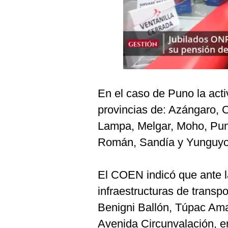
Podcast
Gestión TV
Videos
Fotogalerías
En el caso de Puno la acti
provincias de: Azángaro,
gestion.pe
Lampa, Melgar, Moho, Pun
¿quiénes
Somos?
Román, Sandía y Yunguyo
Términos
Y
Condiciones
El COEN indicó que ante la
Política
infraestructuras de transp
De
Privacidad
Benigni Ballón, Túpac Am
Politica
Avenida Circunvalación, en 