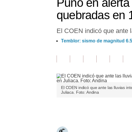
Puno en alerta 
Finanzas Personales
quebradas en 1
Inmobiliarias
El COEN indicó que ante la
Plus G
Temblor: sismo de magnitud 6.
Opinión
Editorial
Pregunta de hoy
Blogs
El COEN indicó que ante las lluvias int
Tendencias
Juliaca. Foto: Andina
Lujo
Únete a nuestro canal
Viajes
Moda