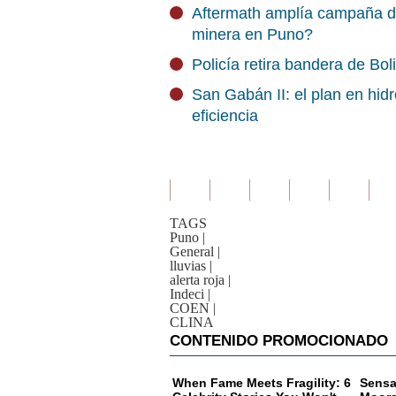
Aftermath amplía campaña de
minera en Puno?
Policía retira bandera de Bo
San Gabán II: el plan en hid
eficiencia
TAGS
Puno
|
General
|
lluvias
|
alerta roja
|
Indeci
|
COEN
|
CLINA