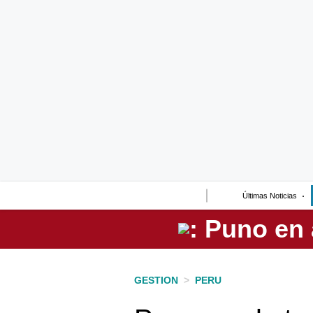
Lo último
Peru Quiosco
Portada
Empresas
Management & Empleo
Economía
Últimas Noticias
Mercados
Perú
Política
GESTION
>
PERU
Tu Dinero