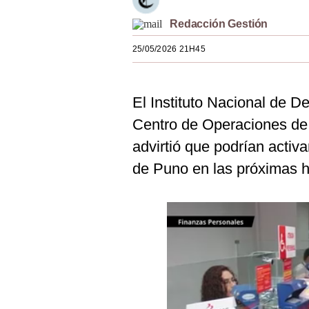
Estilos
Redacción Gestión
Mundo
25/05/2026 21H45
EEUU
México
El Instituto Nacional de De
Centro de Operaciones d
España
advirtió que podrían activ
Internacional
de Puno en las próximas h
Tecnología
Club del Suscriptor
Mix
G de Gestión
Notas Contratadas