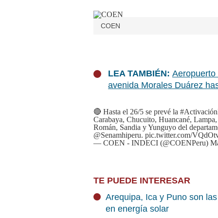
COEN
LEA TAMBIÉN:
Aeropuerto 
avenida Morales Duárez ha
🔴 Hasta el 26/5 se prevé la
#Activació
Carabaya, Chucuito, Huancané, Lampa, 
Román, Sandia y Yunguyo del departamen
@Senamhiperu
.
pic.twitter.com/VQdOt
— COEN - INDECI (@COENPeru)
Ma
TE PUEDE INTERESAR
Arequipa, Ica y Puno son las
en energía solar