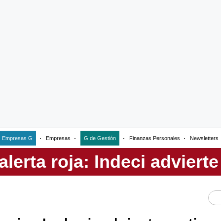
Empresas G
Empresas
G de Gestión
Finanzas Personales
Newsletters