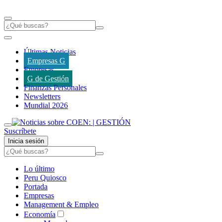
Últimas Noticias
Empresas G
Empresas
G de Gestión
Finanzas Personales
Newsletters
Mundial 2026
Suscríbete
Inicia sesión
Lo último
Peru Quiosco
Portada
Empresas
Management & Empleo
Economía