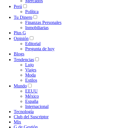
Mercados
Perú
Política
Tu Dinero
Finanzas Personales
Inmobiliarias
Plus G
Opinión
Editorial
Pregunta de hoy
Blogs
Tendencias
Lujo
Viajes
Moda
Estilos
Mundo
EEUU
México
España
Internacional
Tecnología
Club del Suscriptor
Mix
G de Gestión