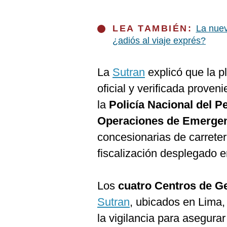
De
Cookies
Preguntas
LEA TAMBIÉN:
La nuev
Frecuentes
¿adiós al viaje exprés?
La
Sutran
explicó que la p
oficial y verificada proven
la
Policía Nacional del P
Operaciones de Emergen
concesionarias de carreter
fiscalización desplegado e
Los
cuatro Centros de G
Sutran
, ubicados en Lima,
la vigilancia para asegurar