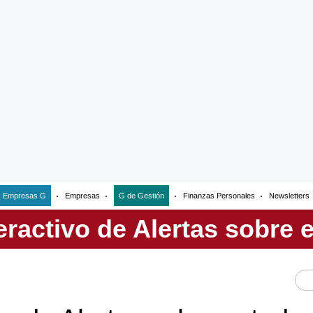
Empresas G
Empresas
G de Gestión
Finanzas Personales
Newsletters