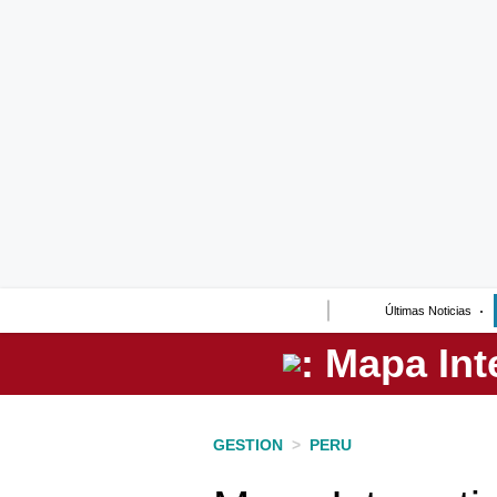
Lo último
Peru Quiosco
Portada
Empresas
Management & Empleo
Economía
Últimas Noticias
Mercados
Perú
Política
GESTION
>
PERU
Tu Dinero