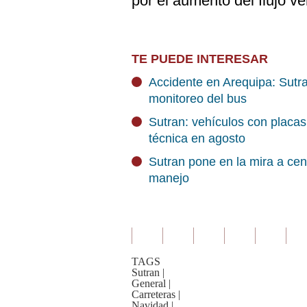
por el aumento del flujo ve
TE PUEDE INTERESAR
Accidente en Arequipa: Sutr
monitoreo del bus
Sutran: vehículos con placas
técnica en agosto
Sutran pone en la mira a cen
manejo
TAGS
Sutran
|
General
|
Carreteras
|
Navidad
|