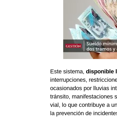
Podcast
Gestión TV
Videos
Fotogalerías
gestion.pe
¿quiénes
Este sistema,
disponible 
Somos?
interrupciones, restriccion
Términos
Y
ocasionados por lluvias in
Condiciones
tránsito, manifestaciones s
Política
De
vial, lo que contribuye a u
Privacidad
la prevención de incidente
Politica