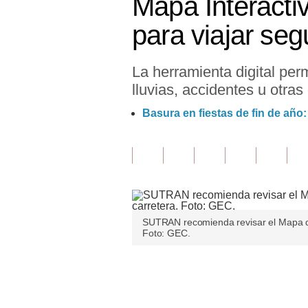
Mapa Interacti
Finanzas Personales
para viajar se
Inmobiliarias
La herramienta digital per
Plus G
lluvias, accidentes u otras
Opinión
Basura en fiestas de fin de año
Editorial
Pregunta de hoy
Blogs
Tendencias
SUTRAN recomienda revisar el Mapa de A
Foto: GEC.
Lujo
Viajes
Únete a nuestro canal
Moda