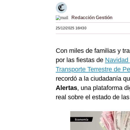
Estilos
Mundo
Redacción Gestión
25/12/2025 16H30
EEUU
México
Con miles de familias y tr
España
por las fiestas de
Navidad
Internacional
Transporte Terrestre de P
Tecnología
recordó a la ciudadanía q
Alertas
, una plataforma di
Club del Suscriptor
real sobre el estado de las
Mix
G de Gestión
Notas Contratadas