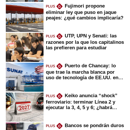
Fujimori propone
PLUS
G
eliminar ley que puso en jaque
peajes: ¿qué cambios implicaría?
UTP, UPN y Senati: las
PLUS
G
razones por la que los capitalinos
las prefieren para estudiar
Puerto de Chancay: lo
PLUS
G
que trae la marcha blanca por
uso de tecnología de EE.UU. en
mercancías
Keiko anuncia “shock”
PLUS
G
ferroviario: terminar Línea 2 y
ejecutar la 3, 4, 5 y 6; ¿habrá
avances?
Bancos se pondrán duros
PLUS
G