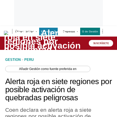
Últimas Noticias
Empresas G
Empresas
G de Gestión
Finanzas
Lo último
Peru Quiosco
SUSCRÍBETE
Portada
GESTION
>
PERU
Empresas
Añadir
Gestión
como fuente preferida en
Management & Empleo
Alerta roja en siete regiones por
Economía
posible activación de
quebradas peligrosas
Mercados
Perú
Coen declara en alerta roja a siete
regiones por posible activación de
Política