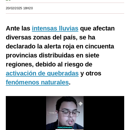
Moda
20/02/2025 18H20
Estilos
Ante las
intensas lluvias
que afectan
Mundo
diversas zonas del país, se ha
EEUU
declarado la alerta roja en cincuenta
provincias distribuidas en siete
México
regiones, debido al riesgo de
España
activación de quebradas
y otros
Internacional
fenómenos naturales
.
Tecnología
Club del Suscriptor
Mix
G de Gestión