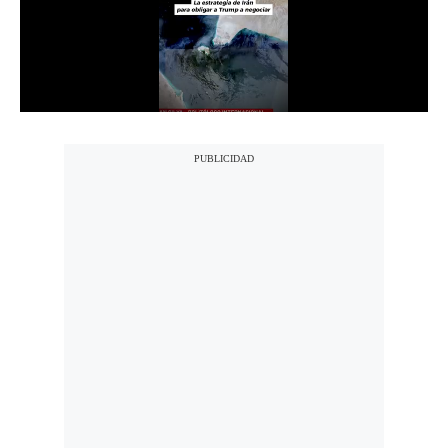
Notas Contratadas
Podcast
Gestión TV
Videos
Fotogalerías
gestion.pe
¿quiénes
Somos?
Términos
Y
Condiciones
Política
De
Privacidad