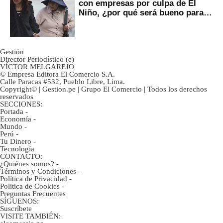
con empresas por culpa de El
Niño, ¿por qué será bueno para
ahorristas?
Gestión
Director Periodístico (e)
VÍCTOR MELGAREJO
© Empresa Editora El Comercio S.A.
Calle Paracas #532, Pueblo Libre, Lima.
Copyright© | Gestion.pe | Grupo El Comercio | Todos los derechos
reservados
SECCIONES:
Portada
-
Economía
-
Mundo
-
Perú
-
Tu Dinero
-
Tecnología
CONTACTO:
¿Quiénes somos?
-
Términos y Condiciones
-
Política de Privacidad
-
Politica de Cookies
-
Preguntas Frecuentes
SÍGUENOS:
Suscríbete
VISITE TAMBIÉN: