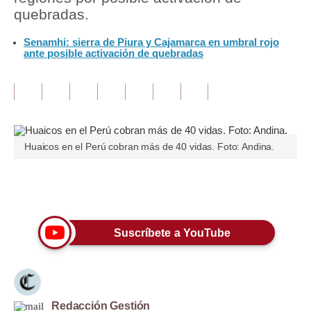
quebradas.
Tu Dinero
Senamhi: sierra de Piura y Cajamarca en umbral rojo
ante posible activación de quebradas
Finanzas Personales
Inmobiliarias
Plus G
Opinión
Huaicos en el Perú cobran más de 40 vidas. Foto: Andina.
Editorial
Únete a nuestro canal
Pregunta de hoy
Blogs
Suscríbete a YouTube
Tendencias
Lujo
Viajes
Redacción Gestión