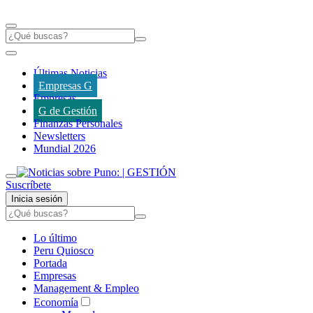
Últimas Noticias
Empresas G
Empresas
G de Gestión
Finanzas Personales
Newsletters
Mundial 2026
Suscríbete
Inicia sesión
Lo último
Peru Quiosco
Portada
Empresas
Management & Empleo
Economía