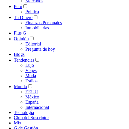
Mercados
Perú
Política
Tu Dinero
Finanzas Personales
Inmobiliarias
Plus G
Opinión
Editorial
Pregunta de hoy
Blogs
Tendencias
Lujo
Viajes
Moda
Estilos
Mundo
EEUU
México
España
Internacional
Tecnología
Club del Suscriptor
Mix
G de Gestión