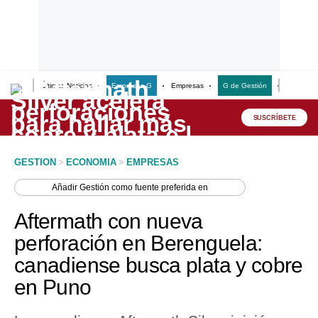
Últimas Noticias
Empresas G
Empresas
G de Gestión
Finanzas
Lo último
Peru Quiosco
SUSCRÍBETE
Portada
GESTION
>
ECONOMIA
>
EMPRESAS
Empresas
Añadir
Gestión
como fuente preferida en
Management & Empleo
Aftermath con nueva
Economía
perforación en Berenguela:
canadiense busca plata y cobre
Mercados
en Puno
Perú
Política