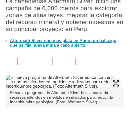
La canadiense Aftermath Silver inició una
campaña de 6,000 metros para explorar
Tu Dinero
zonas de altas leyes, mejorar la categoría
del recurso mineral y obtener muestras en
Finanzas Personales
su principal proyecto en Perú.
Inmobiliarias
Aftermath Silver con más plata en Puno: un hallazgo
que perfila nueva mina a cielo abierto
Plus G
Opinión
Editorial
Pregunta de hoy
Blogs
El nuevo programa de Aftermath Silver busca convertir
recursos inferidos en medidos e indicados para reducir la
incertidumbre geológica. (Foto: Aftermath Silver).
Tendencias
Lujo
Únete a nuestro canal
Viajes