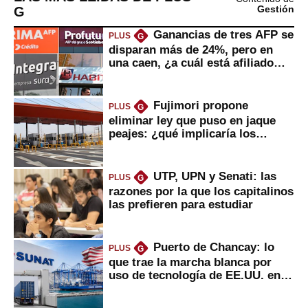
G
Gestión
Ganancias de tres AFP se
PLUS
G
disparan más de 24%, pero en
una caen, ¿a cuál está afiliado
usted?
Fujimori propone
PLUS
G
eliminar ley que puso en jaque
peajes: ¿qué implicaría los
usuarios?
UTP, UPN y Senati: las
PLUS
G
razones por la que los capitalinos
las prefieren para estudiar
Puerto de Chancay: lo
PLUS
G
que trae la marcha blanca por
uso de tecnología de EE.UU. en
mercancías