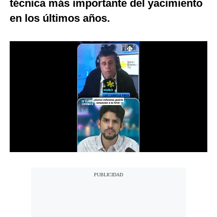
técnica más importante del yacimiento
Notas Contratadas
en los últimos años.
Podcast
Gestión TV
Videos
Fotogalerías
gestion.pe
¿quiénes
Somos?
Términos
Y
Condiciones
Política
De
Privacidad