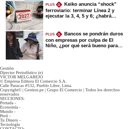
Keiko anuncia “shock”
PLUS
G
ferroviario: terminar Línea 2 y
ejecutar la 3, 4, 5 y 6; ¿habrá
avances?
Bancos se pondrán duros
PLUS
G
con empresas por culpa de El
Niño, ¿por qué será bueno para
ahorristas?
Gestión
Director Periodístico (e)
VÍCTOR MELGAREJO
© Empresa Editora El Comercio S.A.
Calle Paracas #532, Pueblo Libre, Lima.
Copyright© | Gestion.pe | Grupo El Comercio | Todos los derechos
reservados
SECCIONES:
Portada
-
Economía
-
Mundo
-
Perú
-
Tu Dinero
-
Tecnología
CONTACTO: