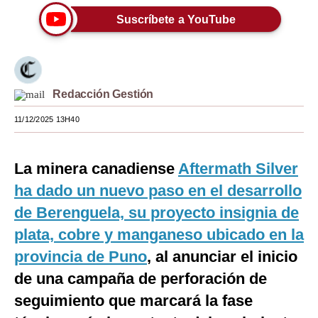
Suscríbete a YouTube
Moda
Estilos
Mundo
Redacción Gestión
EEUU
11/12/2025 13H40
México
España
La minera canadiense
Aftermath Silver
ha dado un nuevo paso en el desarrollo
Internacional
de Berenguela, su proyecto insignia de
Tecnología
plata, cobre y manganeso ubicado en la
Club del Suscriptor
provincia de Puno
, al anunciar el inicio
de una campaña de perforación de
Mix
seguimiento que marcará la fase
G de Gestión