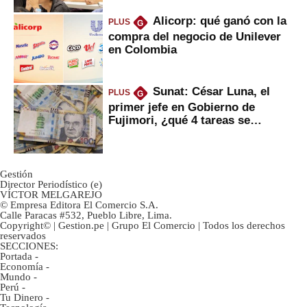
Alicorp: qué ganó con la
PLUS
G
compra del negocio de Unilever
en Colombia
Sunat: César Luna, el
PLUS
G
primer jefe en Gobierno de
Fujimori, ¿qué 4 tareas se
marcan urgentes?
Gestión
Director Periodístico (e)
VÍCTOR MELGAREJO
© Empresa Editora El Comercio S.A.
Calle Paracas #532, Pueblo Libre, Lima.
Copyright© | Gestion.pe | Grupo El Comercio | Todos los derechos
reservados
SECCIONES:
Portada
-
Economía
-
Mundo
-
Perú
-
Tu Dinero
-