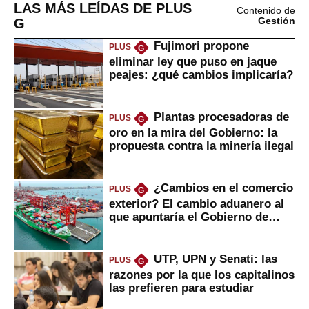
LAS MÁS LEÍDAS DE PLUS
Contenido de
G
Gestión
Fujimori propone
PLUS
G
eliminar ley que puso en jaque
peajes: ¿qué cambios implicaría?
Plantas procesadoras de
PLUS
G
oro en la mira del Gobierno: la
propuesta contra la minería ilegal
¿Cambios en el comercio
PLUS
G
exterior? El cambio aduanero al
que apuntaría el Gobierno de
Fujimori
UTP, UPN y Senati: las
PLUS
G
razones por la que los capitalinos
las prefieren para estudiar