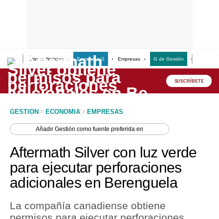
Últimas Noticias
Empresas G
Empresas
G de Gestión
Finanzas
Lo último
Peru Quiosco
SUSCRÍBETE
Portada
GESTION
>
ECONOMIA
>
EMPRESAS
Empresas
Añadir
Gestión
como fuente preferida en
Management & Empleo
Aftermath Silver con luz verde
Economía
para ejecutar perforaciones
adicionales en Berenguela
Mercados
Perú
La compañía canadiense obtiene
permisos para ejecutar perforaciones
Política