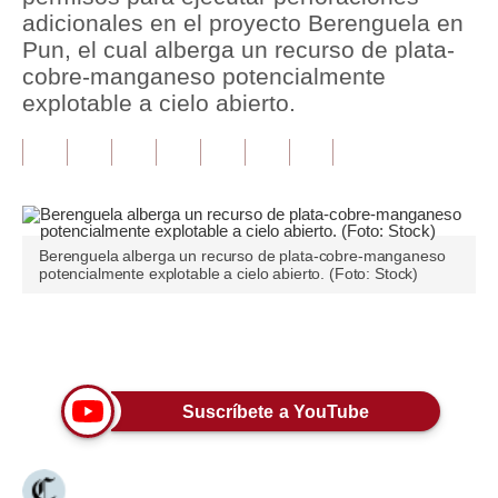
adicionales en el proyecto Berenguela en
Tu Dinero
Pun, el cual alberga un recurso de plata-
cobre-manganeso potencialmente
Finanzas Personales
explotable a cielo abierto.
Inmobiliarias
Plus G
Opinión
Berenguela alberga un recurso de plata-cobre-manganeso
Editorial
potencialmente explotable a cielo abierto. (Foto: Stock)
Pregunta de hoy
Únete a nuestro canal
Blogs
Tendencias
Suscríbete a YouTube
Lujo
Viajes