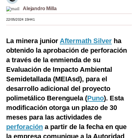
Alejandro Milla
Moda
22/05/2024 15H41
Estilos
Mundo
La minera junior
Aftermath Silver
ha
EEUU
obtenido la aprobación de perforación
México
a través de la enmienda de su
Evaluación de Impacto Ambiental
España
Semidetallada (MEIAsd), para el
Internacional
desarrollo adicional del proyecto
Tecnología
polimetálico Berenguela (
Puno
). Esta
modificación otorga un plazo de 30
Club del Suscriptor
meses para las actividades de
Mix
perforación
a partir de la fecha en que
G de Gestión
la empresa comunique a la Autoridad