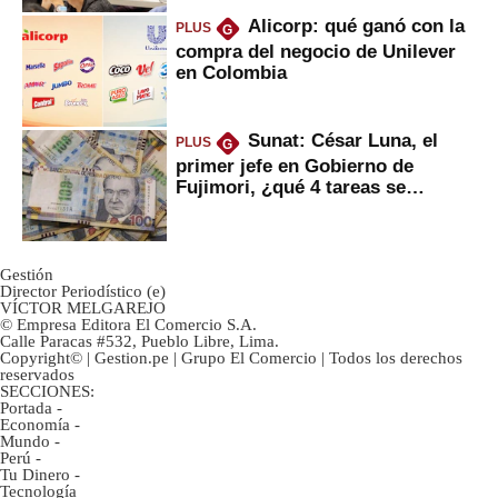
Alicorp: qué ganó con la
PLUS
G
compra del negocio de Unilever
en Colombia
Sunat: César Luna, el
PLUS
G
primer jefe en Gobierno de
Fujimori, ¿qué 4 tareas se
marcan urgentes?
Gestión
Director Periodístico (e)
VÍCTOR MELGAREJO
© Empresa Editora El Comercio S.A.
Calle Paracas #532, Pueblo Libre, Lima.
Copyright© | Gestion.pe | Grupo El Comercio | Todos los derechos
reservados
SECCIONES:
Portada
-
Economía
-
Mundo
-
Perú
-
Tu Dinero
-
Tecnología