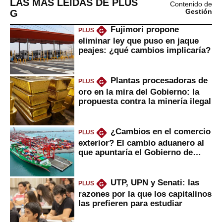
LAS MÁS LEÍDAS DE PLUS
Contenido de
G
Gestión
Fujimori propone
PLUS
G
eliminar ley que puso en jaque
peajes: ¿qué cambios implicaría?
Plantas procesadoras de
PLUS
G
oro en la mira del Gobierno: la
propuesta contra la minería ilegal
¿Cambios en el comercio
PLUS
G
exterior? El cambio aduanero al
que apuntaría el Gobierno de
Fujimori
UTP, UPN y Senati: las
PLUS
G
razones por la que los capitalinos
las prefieren para estudiar