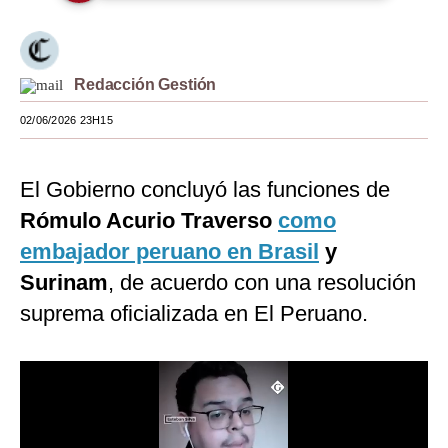
Moda
Estilos
Redacción Gestión
Mundo
02/06/2026 23H15
EEUU
El Gobierno concluyó las funciones de
México
Rómulo Acurio Traverso
como
España
embajador peruano en Brasil
y
Internacional
Surinam
, de acuerdo con una resolución
suprema oficializada en El Peruano.
Tecnología
Club del Suscriptor
Mix
G de Gestión