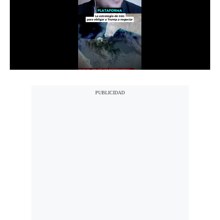
Notas Contratadas
Podcast
Gestión TV
Videos
Fotogalerías
gestion.pe
¿quiénes
Somos?
Términos
Y
Condiciones
Política
De
Privacidad