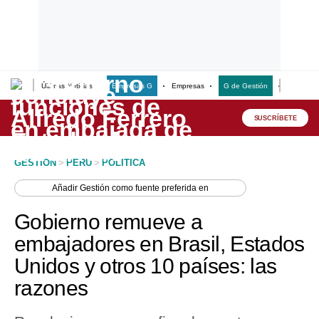
Últimas Noticias
Empresas G
Empresas
G de Gestión
Finanzas
Lo último
Peru Quiosco
SUSCRÍBETE
Portada
GESTION
>
PERU
>
POLITICA
Empresas
Añadir
Gestión
como fuente preferida en
Management & Empleo
Gobierno remueve a
Economía
embajadores en Brasil, Estados
Unidos y otros 10 países: las
Mercados
razones
Perú
Política