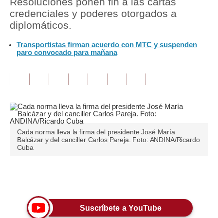
Resoluciones ponen fin a las cartas
credenciales y poderes otorgados a
Tu Dinero
diplomáticos.
Finanzas Personales
Transportistas firman acuerdo con MTC y suspenden
paro convocado para mañana
Inmobiliarias
Plus G
Opinión
Editorial
Cada norma lleva la firma del presidente José María
Pregunta de hoy
Balcázar y del canciller Carlos Pareja. Foto: ANDINA/Ricardo
Cuba
Blogs
Tendencias
Únete a nuestro canal
Lujo
Suscríbete a YouTube
Viajes