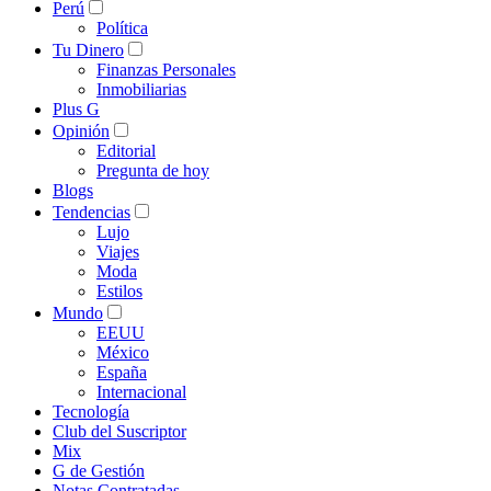
Perú
Política
Tu Dinero
Finanzas Personales
Inmobiliarias
Plus G
Opinión
Editorial
Pregunta de hoy
Blogs
Tendencias
Lujo
Viajes
Moda
Estilos
Mundo
EEUU
México
España
Internacional
Tecnología
Club del Suscriptor
Mix
G de Gestión
Notas Contratadas