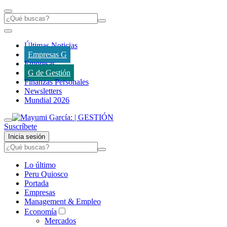
Últimas Noticias
Empresas G
Empresas
G de Gestión
Finanzas Personales
Newsletters
Mundial 2026
Suscríbete
Inicia sesión
Lo último
Peru Quiosco
Portada
Empresas
Management & Empleo
Economía
Mercados