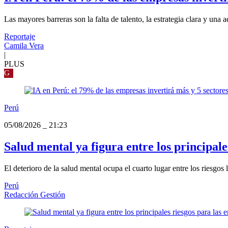
Las mayores barreras son la falta de talento, la estrategia clara y 
Reportaje
Camila Vera
|
PLUS
G
Perú
05/08/2026
_
21:23
Salud mental ya figura entre los principale
El deterioro de la salud mental ocupa el cuarto lugar entre los riesgos 
Perú
Redacción Gestión