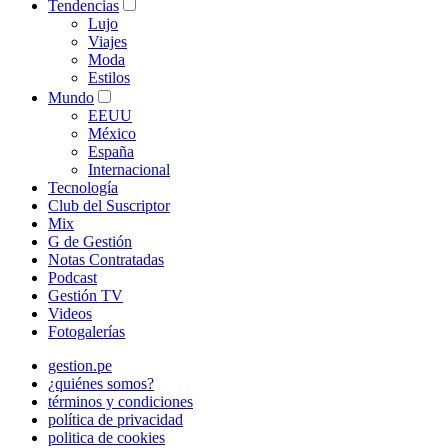
Tendencias
Lujo
Viajes
Moda
Estilos
Mundo
EEUU
México
España
Internacional
Tecnología
Club del Suscriptor
Mix
G de Gestión
Notas Contratadas
Podcast
Gestión TV
Videos
Fotogalerías
gestion.pe
¿quiénes somos?
términos y condiciones
política de privacidad
politica de cookies