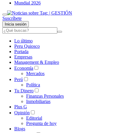
Mundial 2026
Suscríbete
Inicia sesión
Lo último
Peru Quiosco
Portada
Empresas
Management & Empleo
Economía
Mercados
Perú
Política
Tu Dinero
Finanzas Personales
Inmobiliarias
Plus G
Opinión
Editorial
Pregunta de hoy
Blogs