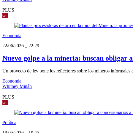
|
PLUS
G
Economía
22/06/2026
_
22:29
Nuevo golpe a la minería: buscan obligar a
Un proyecto de ley pone los reflectores sobre los mineros informales de
Economía
Whitney Miñán
|
PLUS
G
Política
19/05/2026
_
19:45