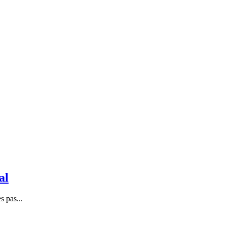
al
s pas...