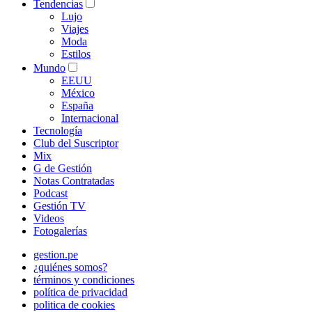
Tendencias
Lujo
Viajes
Moda
Estilos
Mundo
EEUU
México
España
Internacional
Tecnología
Club del Suscriptor
Mix
G de Gestión
Notas Contratadas
Podcast
Gestión TV
Videos
Fotogalerías
gestion.pe
¿quiénes somos?
términos y condiciones
política de privacidad
politica de cookies