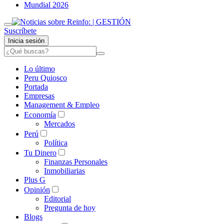
Mundial 2026
Suscríbete
Inicia sesión
Lo último
Peru Quiosco
Portada
Empresas
Management & Empleo
Economía
Mercados
Perú
Política
Tu Dinero
Finanzas Personales
Inmobiliarias
Plus G
Opinión
Editorial
Pregunta de hoy
Blogs