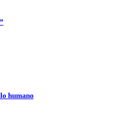
e”
ollo humano