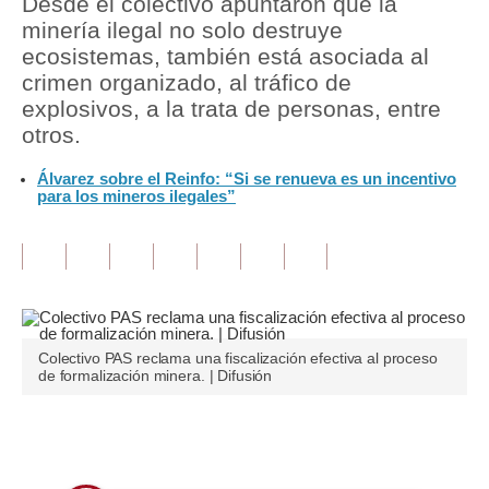
Desde el colectivo apuntaron que la
minería ilegal no solo destruye
Tu Dinero
ecosistemas, también está asociada al
crimen organizado, al tráfico de
Finanzas Personales
explosivos, a la trata de personas, entre
Inmobiliarias
otros.
Plus G
Álvarez sobre el Reinfo: “Si se renueva es un incentivo
para los mineros ilegales”
Opinión
Editorial
Pregunta de hoy
Blogs
Colectivo PAS reclama una fiscalización efectiva al proceso
de formalización minera. | Difusión
Tendencias
Lujo
Únete a nuestro canal
Viajes