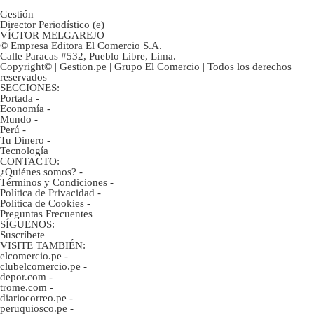
Gestión
Director Periodístico (e)
VÍCTOR MELGAREJO
© Empresa Editora El Comercio S.A.
Calle Paracas #532, Pueblo Libre, Lima.
Copyright© | Gestion.pe | Grupo El Comercio | Todos los derechos
reservados
SECCIONES:
Portada
-
Economía
-
Mundo
-
Perú
-
Tu Dinero
-
Tecnología
CONTACTO:
¿Quiénes somos?
-
Términos y Condiciones
-
Política de Privacidad
-
Politica de Cookies
-
Preguntas Frecuentes
SÍGUENOS:
Suscríbete
VISITE TAMBIÉN:
elcomercio.pe
-
clubelcomercio.pe
-
depor.com
-
trome.com
-
diariocorreo.pe
-
peruquiosco.pe
-