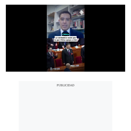
Notas Contratadas
Podcast
Gestión TV
Videos
Fotogalerías
gestion.pe
¿quiénes
Somos?
Términos
Y
Condiciones
Política
De
Privacidad