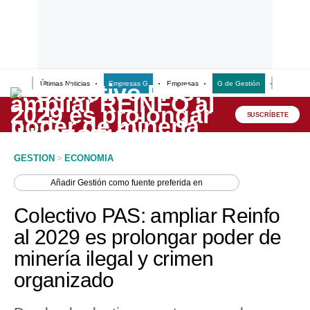
Últimas Noticias
Empresas G
Empresas
G de Gestión
Finanzas
Lo último
Peru Quiosco
SUSCRÍBETE
Portada
GESTION
>
ECONOMIA
Empresas
Añadir
Gestión
como fuente preferida en
Management & Empleo
Colectivo PAS: ampliar Reinfo
Economía
al 2029 es prolongar poder de
minería ilegal y crimen
Mercados
organizado
Perú
Política