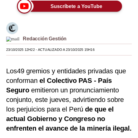
Suscríbete a YouTube
Moda
Estilos
Mundo
Redacción Gestión
EEUU
23/10/2025 12H22
- ACTUALIZADO A 23/10/2025 15H16
México
Los49 gremios y entidades privadas que
España
conforman
el Colectivo PAS - País
Internacional
Seguro
emitieron un pronunciamiento
Tecnología
conjunto, este jueves, advirtiendo sobre
Club del Suscriptor
los perjuicios para el Perú
de que el
actual Gobierno y Congreso no
Mix
enfrenten el avance de la minería ilegal.
G de Gestión