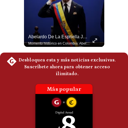
Politica
De
Cookies
Preguntas
Frecuentes
La Verdadera Razón Por La Que China Apoya A Irán | Gestión Mundo
Abelardo De La Espriella Juramenta Como Nuevo Presidente | Gestión Mundo
Guido Larson, analista internacional explica que la guerra no puede entenderse únicamente como un enfrentamiento entre Estados Unidos e Irán, sino también dentro de la competencia global entre Washington y Pekín. El analista sostiene que China mantiene su relación petrolera con Irán y que le interesa que Estados Unidos consuma recursos y pierda influencia. 🚀 ¿Quieres entender el mundo sin ruido? Únete a nuestra comunidad y forma parte del cambio. #GestiónNewsroomLive #NoticiasGlobales #AnálisisGeopolítico #EconomíaMundial #IA #Geopolítica #LatinosEnUSA #NoticiasEnEspañol 👉 Suscríbete y activa la campana para no perderte nuestro análisis diario. 🌎 Síguenos en nuestras redes sociales: 📌 Web oficial: https://gestion.pe/mundo/ 📌 LinkedIn: http://bit.ly/3HYIET0 📌 X (Twitter): http://bit.ly/4noZtX9 📌 TikTok: http://bit.ly/4evB6TO
Momento histórico en Colombia: Abelardo de la Espriella prestó juramento y recibió la banda presidencial en la Arena USC de Cali, convirtiéndose oficialmente en el nuevo Presidente de la República para el periodo 2026-2030. Por primera vez en la historia reciente del país, la investidura presidencial se celebró fuera de Bogotá. ¿Qué opinas del inicio de este nuevo mandato constitucional? #DeLaEspriella #Colombia #PosesionPresidencial #Cali #Shorts 👉 Suscríbete y activa la campana para no perderte nuestro análisis diario. 🌎 Síguenos en nuestras redes sociales: 📌 Web oficial: https://gestion.pe/mundo/ 📌 LinkedIn: http://bit.ly/3HYIET0 📌 X (Twitter): http://bit.ly/4noZtX9 📌 TikTok: http://bit.ly/4evB6TO