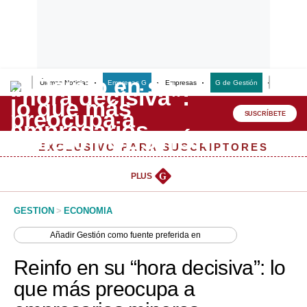
Últimas Noticias
Empresas G
Empresas
G de Gestión
Finanzas
Lo último
Peru Quiosco
SUSCRÍBETE
Portada
EXCLUSIVO PARA SUSCRIPTORES
Empresas
PLUS
G
Management & Empleo
GESTION
>
ECONOMIA
Economía
Añadir
Gestión
como fuente preferida en
Mercados
Reinfo en su “hora decisiva”: lo
Perú
que más preocupa a
Política