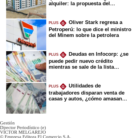
alquiler: la propuesta del
gobierno
Oliver Stark regresa a
PLUS
G
Petroperú: lo que dice el ministro
del Minem sobre la petrolera
Deudas en Infocorp: ¿se
PLUS
G
puede pedir nuevo crédito
mientras se sale de la lista
negra?
Utilidades de
PLUS
G
trabajadores disparan venta de
casas y autos, ¿cómo amasan
tanta liquidez?
Gestión
Director Periodístico (e)
VÍCTOR MELGAREJO
© Empresa Editora El Comercio S.A.