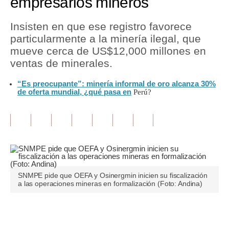
empresarios mineros
Tu Dinero
Insisten en que ese registro favorece
particularmente a la minería ilegal, que
Finanzas Personales
mueve cerca de US$12,000 millones en
Inmobiliarias
ventas de minerales.
Plus G
“Es preocupante”: minería informal de oro alcanza 30%
de oferta mundial, ¿qué pasa en
Perú?
Opinión
Editorial
Pregunta de hoy
Blogs
SNMPE pide que OEFA y Osinergmin inicien su fiscalización
Tendencias
a las operaciones mineras en formalización (Foto: Andina)
Lujo
Únete a nuestro canal
Viajes