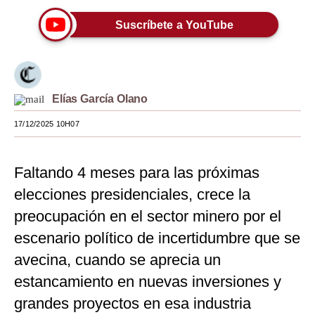
Moda
Suscríbete a YouTube
Estilos
Mundo
Elías García Olano
EEUU
17/12/2025 10H07
México
España
Faltando 4 meses para las próximas
Internacional
elecciones presidenciales, crece la
preocupación en el sector minero por el
Tecnología
escenario político de incertidumbre que se
Club del Suscriptor
avecina, cuando se aprecia un
Mix
estancamiento en nuevas inversiones y
grandes proyectos en esa industria
G de Gestión