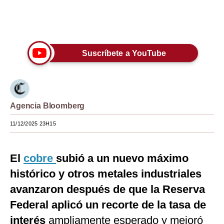
Moda
Únete a nuestro canal
Estilos
Suscríbete a YouTube
Mundo
EEUU
México
Agencia Bloomberg
España
11/12/2025 23H15
Internacional
Tecnología
El
cobre
subió a un nuevo máximo
histórico y otros metales industriales
Club del Suscriptor
avanzaron después de que la Reserva
Mix
Federal aplicó un recorte de la tasa de
G de Gestión
interés
ampliamente esperado y mejoró