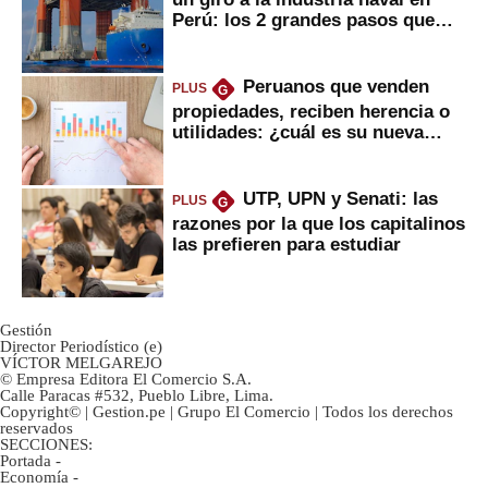
Perú: los 2 grandes pasos que
daría
Peruanos que venden
PLUS
G
propiedades, reciben herencia o
utilidades: ¿cuál es su nueva
inversión clave?
UTP, UPN y Senati: las
PLUS
G
razones por la que los capitalinos
las prefieren para estudiar
Gestión
Director Periodístico (e)
VÍCTOR MELGAREJO
© Empresa Editora El Comercio S.A.
Calle Paracas #532, Pueblo Libre, Lima.
Copyright© | Gestion.pe | Grupo El Comercio | Todos los derechos
reservados
SECCIONES:
Portada
-
Economía
-