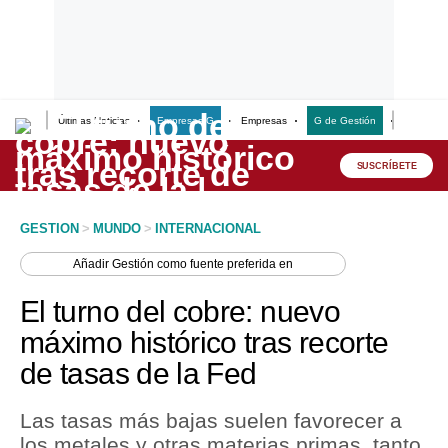
Últimas Noticias
Empresas G
Empresas
G de Gestión
Finanzas
Lo último
Peru Quiosco
SUSCRÍBETE
Portada
GESTION
>
MUNDO
>
INTERNACIONAL
Empresas
Añadir
Gestión
como fuente preferida en
Management & Empleo
El turno del cobre: nuevo
Economía
máximo histórico tras recorte
de tasas de la Fed
Mercados
Perú
Las tasas más bajas suelen favorecer a
los metales y otras materias primas, tanto
Política