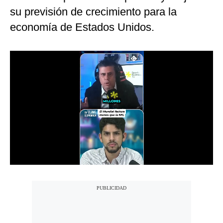
su previsión de crecimiento para la
Notas Contratadas
economía de Estados Unidos.
Podcast
Gestión TV
Videos
Fotogalerías
gestion.pe
¿quiénes
Somos?
Términos
Y
Condiciones
Política
De
Privacidad