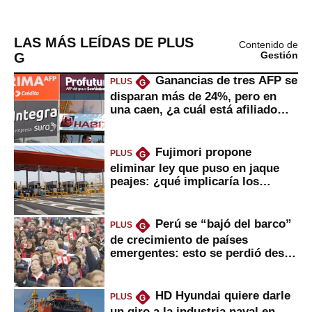
LAS MÁS LEÍDAS DE PLUS
Contenido de
G
Gestión
Ganancias de tres AFP se
PLUS
G
disparan más de 24%, pero en
una caen, ¿a cuál está afiliado
usted?
Fujimori propone
PLUS
G
eliminar ley que puso en jaque
peajes: ¿qué implicaría los
usuarios?
Perú se “bajó del barco”
PLUS
G
de crecimiento de países
emergentes: esto se perdió desde
2022
HD Hyundai quiere darle
PLUS
G
un giro a la industria naval en