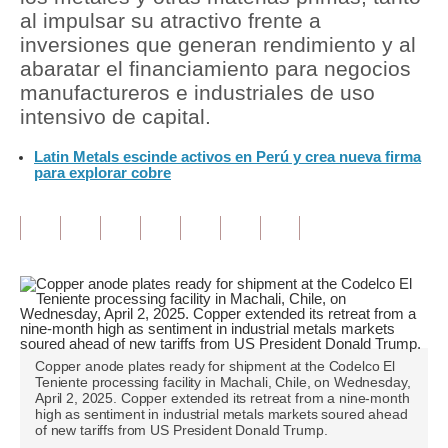
al impulsar su atractivo frente a
Tu Dinero
inversiones que generan rendimiento y al
abaratar el financiamiento para negocios
Finanzas Personales
manufactureros e industriales de uso
intensivo de capital.
Inmobiliarias
Latin Metals escinde activos en Perú y crea nueva firma
Plus G
para explorar cobre
Opinión
Editorial
Pregunta de hoy
Blogs
Tendencias
Copper anode plates ready for shipment at the Codelco El
Teniente processing facility in Machali, Chile, on Wednesday,
Lujo
April 2, 2025. Copper extended its retreat from a nine-month
high as sentiment in industrial metals markets soured ahead
of new tariffs from US President Donald Trump.
Viajes