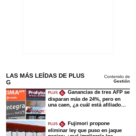
LAS MÁS LEÍDAS DE PLUS
Contenido de
G
Gestión
Ganancias de tres AFP se
PLUS
G
disparan más de 24%, pero en
una caen, ¿a cuál está afiliado
usted?
Fujimori propone
PLUS
G
eliminar ley que puso en jaque
peajes: ¿qué implicaría los