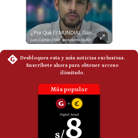
Politica
De
Cookies
Preguntas
Frecuentes
El Petróleo Cae, Pero Podría Dispararse Nuevamente | #radar24
¿Por Qué El MUNDIAL Gana Menos Que La NFL? | #EnClaveEconómica
Los precios internacionales del petróleo retrocedieron ante la posibilidad de un acuerdo para reabrir el estrecho de Ormuz. Sin embargo, la caída responde solo a una expectativa diplomática y un nuevo ataque contra un buque podría hacer regresar rápidamente la prima de riesgo. #Petroleo #EstrechoDeOrmuz #EconomiaGlobal #MercadoPetrolero #Crudo #NoticiasEconomicas #Geopolitica #Shorts 👉 Suscríbete y activa la campana para no perderte nuestro análisis diario. 🌎 Síguenos en nuestras redes sociales: 📌 Web oficial: https://gestion.pe/mundo/ 📌 LinkedIn: http://bit.ly/3HYIET0 📌 X (Twitter): http://bit.ly/4noZtX9 📌 TikTok: http://bit.ly/4evB6TO
Luis Carrillo Pinto, presidente de APEMD,compara el negocio de la Copa del Mundo con las principales ligas estadounidenses: la FIFA recauda alrededor de US$15,000 millones en cuatro años, mientras que la NFL genera cerca de US$20,000 millones en solo un año. El Presidente de la Asociación Peruana de Marketing Deportivo explica los planes de Infantino para vender el 20% de una nueva empresa encargada de los activos comerciales del Mundial. #FIFA #NFL #MarketingDeportivo #LuisCarrilloPinto #APEMD #Mundial #Futbol #Deportes #Negocios #Shorts 👉 Suscríbete y activa la campana para no perderte nuestro análisis diario. 🌎 Síguenos en nuestras redes sociales: 📌 Web oficial: https://gestion.pe/mundo/ 📌 LinkedIn: http://bit.ly/3HYIET0 📌 X (Twitter): http://bit.ly/4noZtX9 📌 TikTok: http://bit.ly/4evB6TO