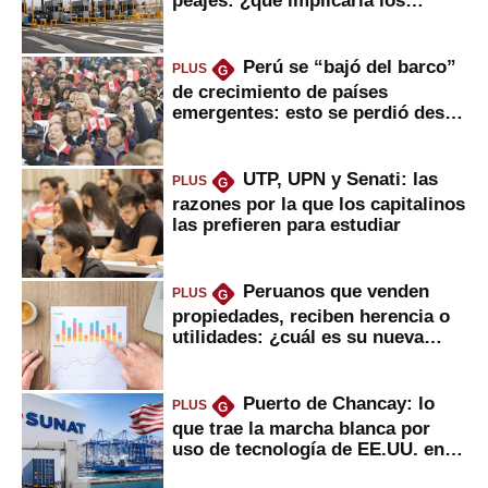
usuarios?
Perú se “bajó del barco”
PLUS
G
de crecimiento de países
emergentes: esto se perdió desde
2022
UTP, UPN y Senati: las
PLUS
G
razones por la que los capitalinos
las prefieren para estudiar
Peruanos que venden
PLUS
G
propiedades, reciben herencia o
utilidades: ¿cuál es su nueva
inversión clave?
Puerto de Chancay: lo
PLUS
G
que trae la marcha blanca por
uso de tecnología de EE.UU. en
mercancías