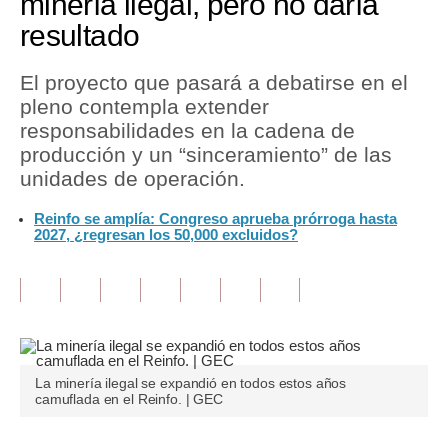
minería ilegal, pero no daría
resultado
Tu Dinero
Finanzas Personales
El proyecto que pasará a debatirse en el
pleno contempla extender
Inmobiliarias
responsabilidades en la cadena de
producción y un “sinceramiento” de las
Plus G
unidades de operación.
Opinión
Reinfo se amplía: Congreso aprueba prórroga hasta
2027, ¿regresan los 50,000 excluidos?
Editorial
Pregunta de hoy
Blogs
Tendencias
La minería ilegal se expandió en todos estos años
Lujo
camuflada en el Reinfo. | GEC
Viajes