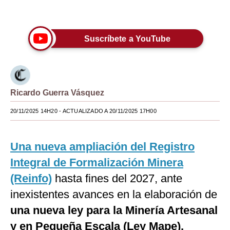
Únete a nuestro canal
Moda
Estilos
Suscríbete a YouTube
Mundo
EEUU
Ricardo Guerra Vásquez
México
20/11/2025 14H20
- ACTUALIZADO A 20/11/2025 17H00
España
Internacional
Una nueva ampliación del Registro
Tecnología
Integral de Formalización Minera
(Reinfo)
hasta fines del 2027, ante
Club del Suscriptor
inexistentes avances en la elaboración de
Mix
una nueva ley para la Minería Artesanal
G de Gestión
y en Pequeña Escala (Ley Mape),