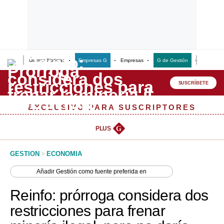
Últimas Noticias
Empresas G
Empresas
G de Gestión
Finanzas
Lo último
Peru Quiosco
SUSCRÍBETE
Portada
EXCLUSIVO PARA SUSCRIPTORES
Empresas
PLUS
G
Management & Empleo
GESTION
>
ECONOMIA
Economía
Añadir
Gestión
como fuente preferida en
Mercados
Reinfo: prórroga considera dos
Perú
restricciones para frenar
Política