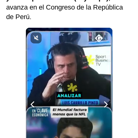
avanza en el Congreso de la República
Notas Contratadas
de Perú.
Podcast
Gestión TV
Videos
Fotogalerías
gestion.pe
¿quiénes
Somos?
Términos
Y
Condiciones
Política
De
Privacidad