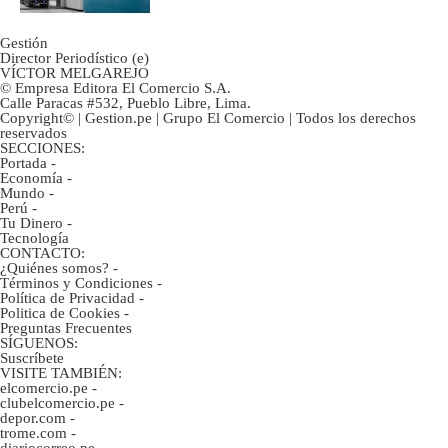
Gestión
Director Periodístico (e)
VÍCTOR MELGAREJO
© Empresa Editora El Comercio S.A.
Calle Paracas #532, Pueblo Libre, Lima.
Copyright© | Gestion.pe | Grupo El Comercio | Todos los derechos
reservados
SECCIONES:
Portada
-
Economía
-
Mundo
-
Perú
-
Tu Dinero
-
Tecnología
CONTACTO:
¿Quiénes somos?
-
Términos y Condiciones
-
Política de Privacidad
-
Politica de Cookies
-
Preguntas Frecuentes
SÍGUENOS:
Suscríbete
VISITE TAMBIÉN:
elcomercio.pe
-
clubelcomercio.pe
-
depor.com
-
trome.com
-
diariocorreo.pe
-