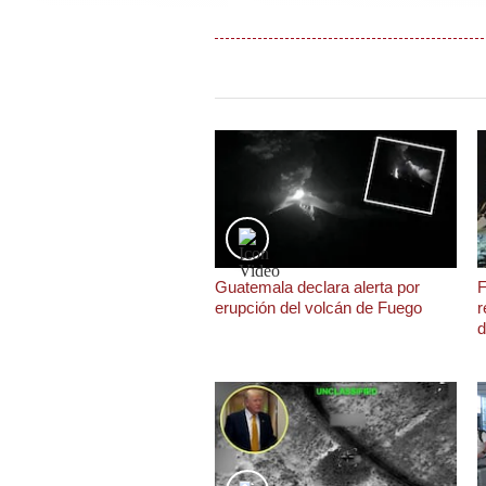
Podcast
Gestión TV
Videos
Fotogalerías
gestion.pe
¿quiénes
Guatemala declara alerta por
F
Somos?
erupción del volcán de Fuego
r
d
Términos
Y
Condiciones
Política
De
Privacidad
Politica