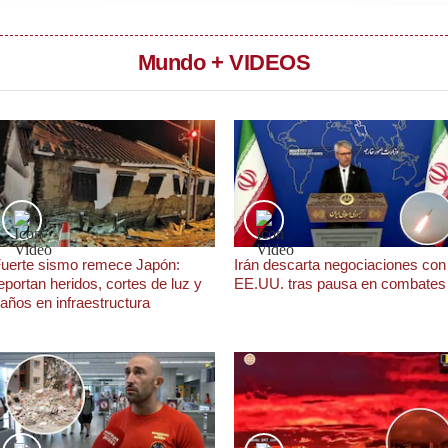
Mundo + VIDEOS
uerte sismo remece Japón:
Irán descarta negociaciones con
eportan heridos, cortes de luz y
EE.UU. tras pausa en combates
años en infraestructura