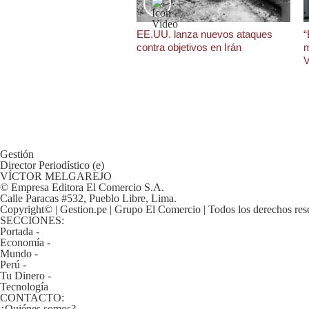
De
Cookies
EE.UU. lanza nuevos ataques
“
Preguntas
contra objetivos en Irán
m
Frecuentes
V
Gestión
Director Periodístico (e)
VÍCTOR MELGAREJO
© Empresa Editora El Comercio S.A.
Calle Paracas #532, Pueblo Libre, Lima.
Copyright© | Gestion.pe | Grupo El Comercio | Todos los derechos res
SECCIONES:
Portada
-
Economía
-
Mundo
-
Perú
-
Tu Dinero
-
Tecnología
CONTACTO:
¿Quiénes somos?
-