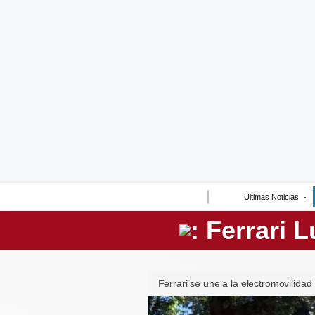
Lo último
Peru Quiosco
Portada
Empresas
Management & Empleo
Economía
Últimas Noticias
Mercados
Perú
Política
Ferrari se une a la electromovilidad
Tu Dinero