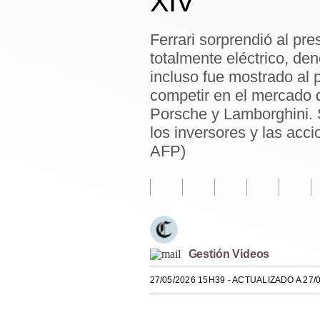
XIV
Estilos
Ferrari sorprendió al pre
Mundo
totalmente eléctrico, d
EEUU
incluso fue mostrado al 
competir en el mercado d
México
Porsche y Lamborghini. 
España
los inversores y las acc
AFP)
Internacional
Tecnología
Club del Suscriptor
Mix
Gestión Videos
G de Gestión
27/05/2026 15H39
- ACTUALIZADO A 27/
Notas Contratadas