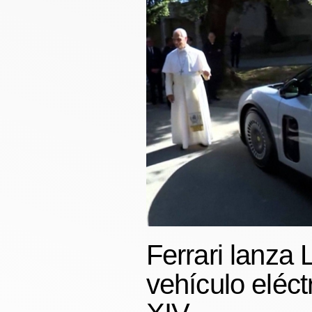
Finanzas Personales
Inmobiliarias
Plus G
Opinión
Editorial
Pregunta de hoy
Blogs
Tendencias
00:00
/
01:05
Ferrari se un
Lujo
Ferrari lanza 
Viajes
vehículo eléct
Moda