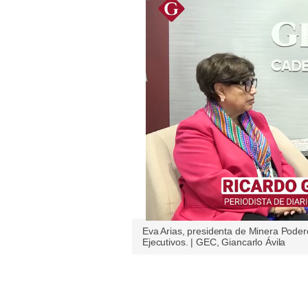
Estilos
Mundo
EEUU
México
España
Internacional
Tecnología
Club del Suscriptor
Eva Arias, presidenta de Minera Pode
Mix
Ejecutivos. | GEC, Giancarlo Ávila
G de Gestión
Únete a nuestro canal
Notas Contratadas