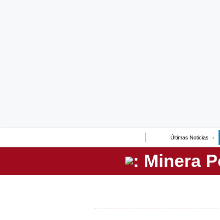
Lo último
Peru Quiosco
Portada
Empresas
Management & Empleo
Economía
Últimas Noticias
Mercados
Perú
Política
Tu Dinero