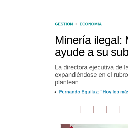
Finanzas Personales
Inmobiliarias
GESTION
>
ECONOMIA
Plus G
Minería ilegal:
Opinión
ayude a su sub
Editorial
Pregunta de hoy
La directora ejecutiva de 
expandiéndose en el rubro
Blogs
plantean.
Tendencias
Fernando Eguiluz: “Hoy los más
Lujo
Viajes
Moda