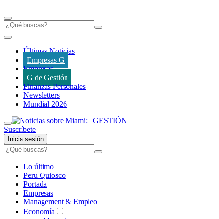
Últimas Noticias
Empresas G
Empresas
G de Gestión
Finanzas Personales
Newsletters
Mundial 2026
Suscríbete
Inicia sesión
Lo último
Peru Quiosco
Portada
Empresas
Management & Empleo
Economía