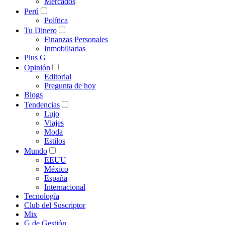
Mercados
Perú
Política
Tu Dinero
Finanzas Personales
Inmobiliarias
Plus G
Opinión
Editorial
Pregunta de hoy
Blogs
Tendencias
Lujo
Viajes
Moda
Estilos
Mundo
EEUU
México
España
Internacional
Tecnología
Club del Suscriptor
Mix
G de Gestión