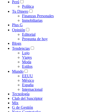
Perú
Política
Tu Dinero
Finanzas Personales
Inmobiliarias
Plus G
Opinión
Editorial
Pregunta de hoy
Blogs
Tendencias
Lujo
Viajes
Moda
Estilos
Mundo
EEUU
México
España
Internacional
Tecnología
Club del Suscriptor
Mix
G de Gestión
Notas Contratadas