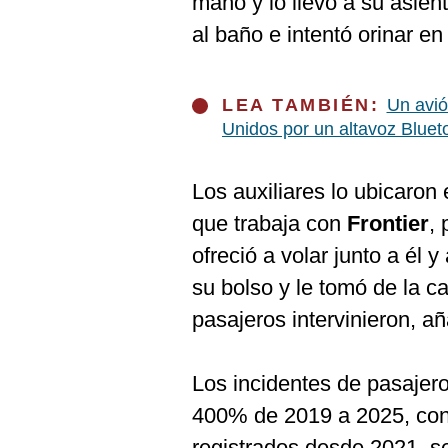
mano y lo llevó a su asien
al baño e intentó orinar en 
LEA TAMBIÉN:
Un avió
Unidos por un altavoz Blue
Los auxiliares lo ubicaron
que trabaja con
Frontier
,
ofreció a volar junto a él y
su bolso y le tomó de la c
pasajeros intervinieron, a
Los incidentes de pasajer
400% de 2019 a 2025, con
registrados desde 2021, s