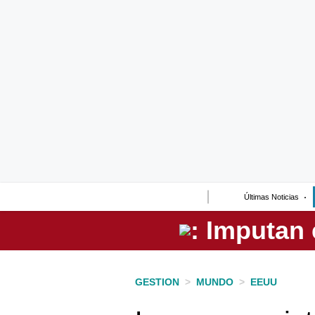
Lo último
Peru Quiosco
Portada
Empresas
Management & Empleo
Economía
Últimas Noticias
Mercados
Perú
Política
GESTION
>
MUNDO
>
EEUU
Tu Dinero