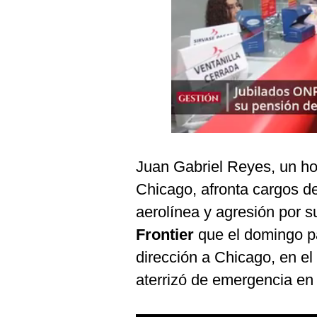
Podcast
Gestión TV
Videos
Fotogalerías
gestion.pe
Juan Gabriel Reyes, un ho
¿quiénes
Chicago, afronta cargos de 
Somos?
aerolínea y agresión por 
Términos
Y
Frontier
que el domingo pa
Condiciones
dirección a Chicago, en el
Política
De
aterrizó de emergencia en 
Privacidad
Politica