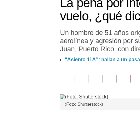
La pena por int
Finanzas Personales
vuelo, ¿qué di
Inmobiliarias
Un hombre de 51 años origi
Plus G
aerolínea y agresión por s
Opinión
Juan, Puerto Rico, con dir
Editorial
“Asiento 11A”: hallan a un pasaj
Pregunta de hoy
Blogs
Tendencias
(Foto: Shutterstock)
Lujo
Viajes
Únete a nuestro canal
Moda