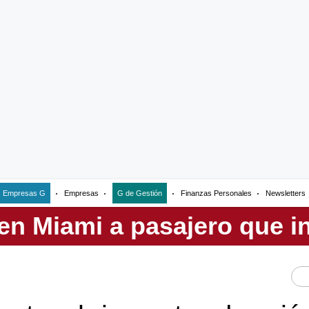
Empresas G
Empresas
G de Gestión
Finanzas Personales
Newsletters