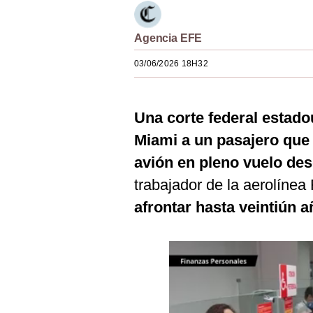
Estilos
Agencia EFE
Mundo
03/06/2026 18H32
EEUU
México
Una corte federal estad
España
Miami a un pasajero que 
Internacional
avión en pleno vuelo de
Tecnología
trabajador de la aerolínea 
afrontar hasta veintiún a
Club del Suscriptor
Mix
G de Gestión
Notas Contratadas