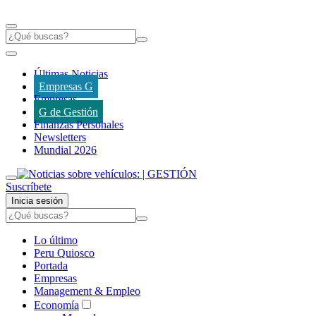
Últimas Noticias
Empresas G
Empresas
G de Gestión
Finanzas Personales
Newsletters
Mundial 2026
Suscríbete
Inicia sesión
Lo último
Peru Quiosco
Portada
Empresas
Management & Empleo
Economía