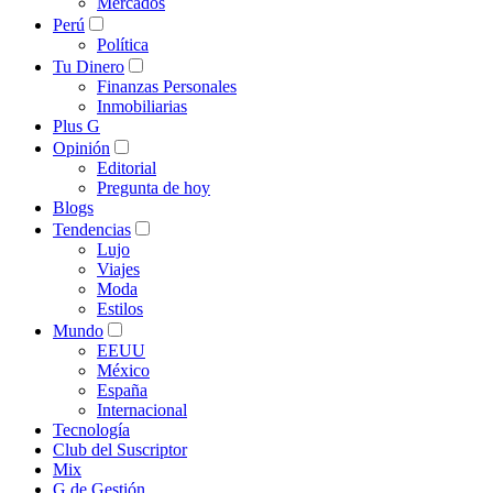
Mercados
Perú
Política
Tu Dinero
Finanzas Personales
Inmobiliarias
Plus G
Opinión
Editorial
Pregunta de hoy
Blogs
Tendencias
Lujo
Viajes
Moda
Estilos
Mundo
EEUU
México
España
Internacional
Tecnología
Club del Suscriptor
Mix
G de Gestión