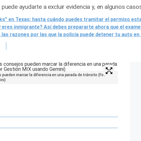
al puede ayudarte a excluir evidencia y, en algunos cas
cks” en Texas: hasta cuándo puedes tramitar el permiso est
eres inmigrante? Así debes prepararte ahora que el examen
as razones por las que la policía puede detener tu auto en
 pueden marcar la diferencia en una parada de tránsito (Foto:
ni)