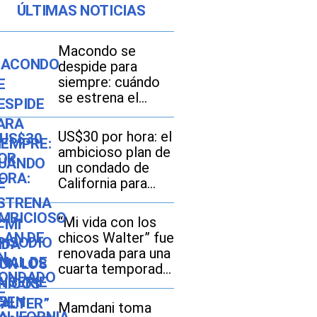
ÚLTIMAS NOTICIAS
Macondo se
despide para
siempre: cuándo
se estrena el
episodio final de la
serie “Cien años
US$30 por hora: el
de soledad” en
ambicioso plan de
Netflix
un condado de
California para
tener el salario
mínimo más alto
“Mi vida con los
de EE. UU.
chicos Walter” fue
renovada para una
cuarta temporada:
Netflix apuesta
por más drama
Mamdani toma
adolescente