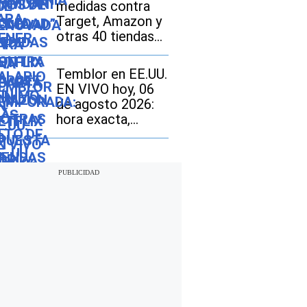
medidas contra
Target, Amazon y
otras 40 tiendas
online en Nueva
York: quiénes
Temblor en EE.UU.
están afectados y
EN VIVO hoy, 06
por qué
de agosto 2026:
hora exacta,
magnitud y dónde
fue el epicentro
del último sismo