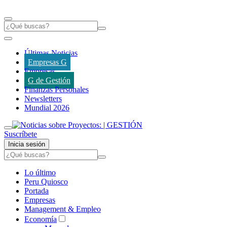
Últimas Noticias
Empresas G
Empresas
G de Gestión
Finanzas Personales
Newsletters
Mundial 2026
Suscríbete
Inicia sesión
Lo último
Peru Quiosco
Portada
Empresas
Management & Empleo
Economía