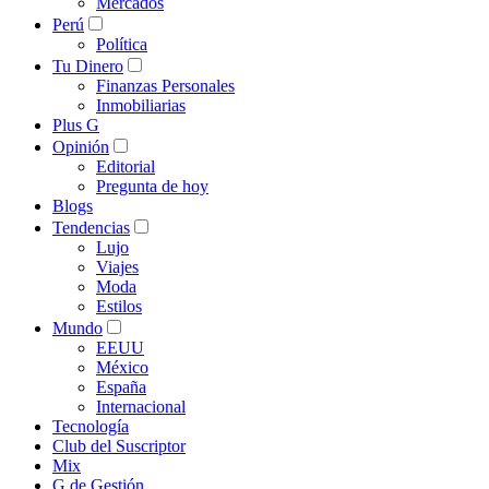
Mercados
Perú
Política
Tu Dinero
Finanzas Personales
Inmobiliarias
Plus G
Opinión
Editorial
Pregunta de hoy
Blogs
Tendencias
Lujo
Viajes
Moda
Estilos
Mundo
EEUU
México
España
Internacional
Tecnología
Club del Suscriptor
Mix
G de Gestión