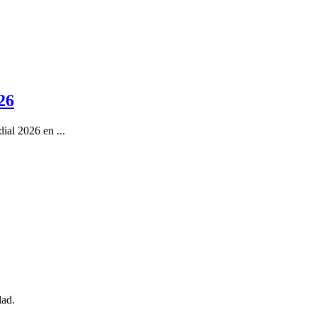
26
al 2026 en ...
dad.