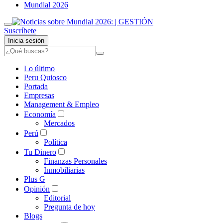
Mundial 2026
Suscríbete
Inicia sesión
Lo último
Peru Quiosco
Portada
Empresas
Management & Empleo
Economía
Mercados
Perú
Política
Tu Dinero
Finanzas Personales
Inmobiliarias
Plus G
Opinión
Editorial
Pregunta de hoy
Blogs