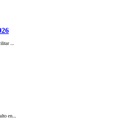
026
itar ...
lto en...