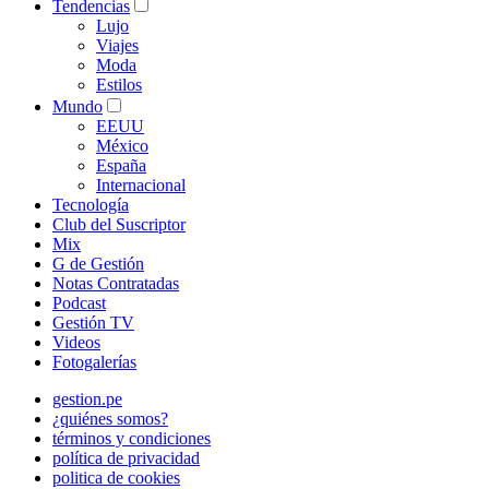
Tendencias
Lujo
Viajes
Moda
Estilos
Mundo
EEUU
México
España
Internacional
Tecnología
Club del Suscriptor
Mix
G de Gestión
Notas Contratadas
Podcast
Gestión TV
Videos
Fotogalerías
gestion.pe
¿quiénes somos?
términos y condiciones
política de privacidad
politica de cookies